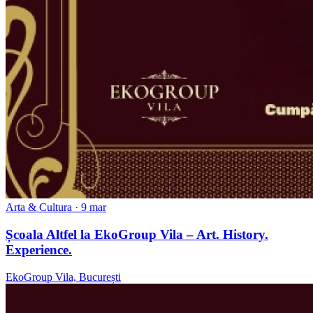
Arta & Cultura
· 9 mar
Școala Altfel la EkoGroup Vila – Art. History.
Experience.
EkoGroup Vila, București