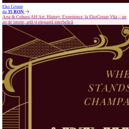
Eko Group
da
35 RON
Arta & Cultura
AH
Art. History. Experience. la EkoGroup Vila – un
an de istorie, artă și eleganță interbelică