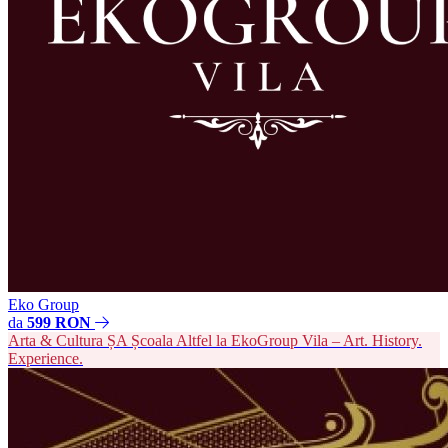
Eko Group
da
599 RON
Arta & Cultura
ȘA
Școala Altfel la EkoGroup Vila – Art. History.
Experience.