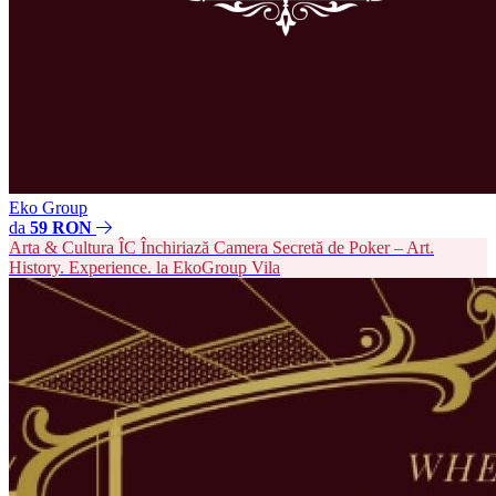
Eko Group
da
59 RON
Arta & Cultura
ÎC
Închiriază Camera Secretă de Poker – Art.
History. Experience. la EkoGroup Vila