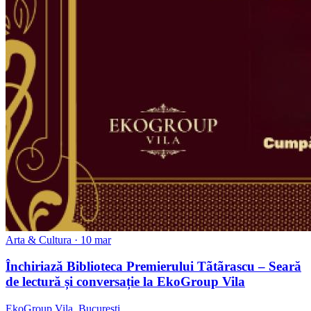
Arta & Cultura
· 10 mar
Închiriază Biblioteca Premierului Tãtãrascu – Seară
de lectură și conversație la EkoGroup Vila
EkoGroup Vila, București