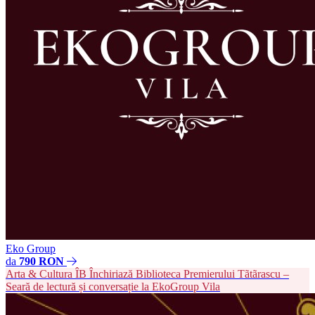
Eko Group
da
790 RON
Arta & Cultura
ÎB
Închiriază Biblioteca Premierului Tãtãrascu –
Seară de lectură și conversație la EkoGroup Vila