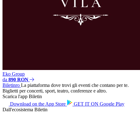
Eko Group
da
890 RON
Biletin
ro
La piattaforma dove trovi gli eventi che contano per te.
Biglietti per concerti, sport, teatro, conferenze e altro.
Scarica l'app Biletin
Download on the
App Store
GET IT ON
Google Play
Dall'ecosistema Biletin