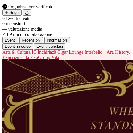
Organizzatore verificato
Segui
6
Eventi creati
0
recensioni
—
valutazione media
< 1
Anni di collaborazione
Eventi
Recensioni
Informazioni
Eventi in corso
Eventi conclusi
Arta & Cultura
ÎC
Închiriază Cigar Lounge Interbelic – Art. History.
Experience. la EkoGroup Vila