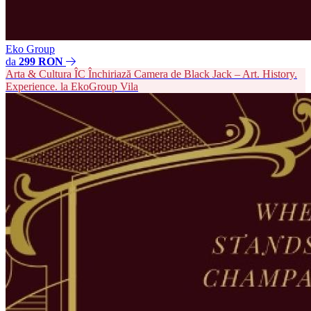
Eko Group
da
299 RON
Arta & Cultura
ÎC
Închiriază Camera de Black Jack – Art. History.
Experience. la EkoGroup Vila