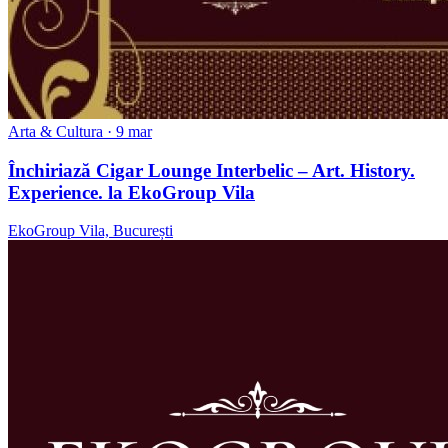
Arta & Cultura
· 9 mar
Închiriază Cigar Lounge Interbelic – Art. History.
Experience. la EkoGroup Vila
EkoGroup Vila, București