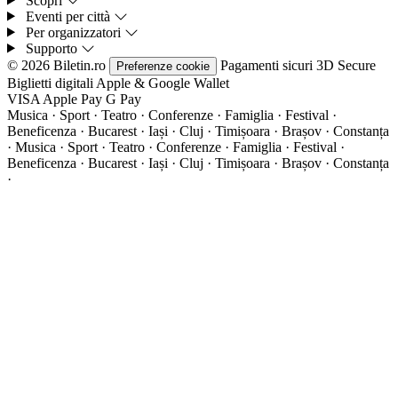
Scopri
Eventi per città
Per organizzatori
Supporto
© 2026 Biletin.ro
Pagamenti sicuri
3D Secure
Preferenze cookie
Biglietti digitali
Apple & Google Wallet
VISA
Apple Pay
G
Pay
Musica · Sport · Teatro · Conferenze · Famiglia · Festival ·
Beneficenza · Bucarest · Iași · Cluj · Timișoara · Brașov · Constanța
·
Musica · Sport · Teatro · Conferenze · Famiglia · Festival ·
Beneficenza · Bucarest · Iași · Cluj · Timișoara · Brașov · Constanța
·