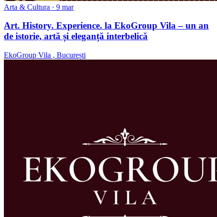
Arta & Cultura
· 9 mar
Art. History. Experience. la EkoGroup Vila – un an
de istorie, artă și eleganță interbelică
EkoGroup Vila , București