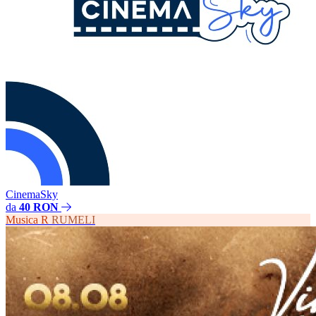
CinemaSky
da
40 RON
Musica
R
RUMELI