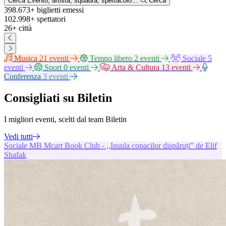
Cerca
Evento, artista, squadra, spettacolo…
Cerca
398.673+
biglietti emessi
102.998+
spettatori
26+
città
Musica
21 eventi
Tempo libero
2 eventi
Sociale
5
eventi
Sport
0 eventi
Arta & Cultura
13 eventi
Conferenza
3 eventi
Consigliati su Biletin
I migliori eventi, scelti dal team Biletin
Vedi tutti
Sociale
MB
Mcart Book Club - ,,Insula copacilor dispăruți” de Elif
Shafak