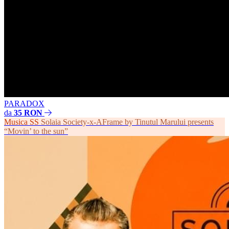
PARADOX
da
35 RON
Musica
SS
Solaia Society-x-AFrame by Tinutul Marului presents
“Movin’ to the sun”