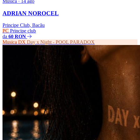
Musica
· 14 ago
ADRIAN NOROCEL
Principe Club, Bacău
PC
Principe club
da
60 RON
Musica
DX
Day x Night - POOL PARADOX