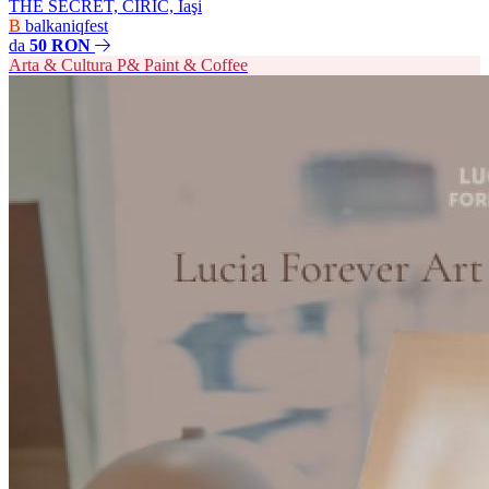
THE SECRET, CIRIC, Iaşi
B
balkaniqfest
da
50 RON
Arta & Cultura
P&
Paint & Coffee