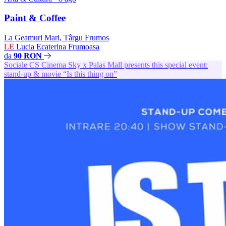
Paint & Coffee
La Geamuri Mari, Târgu Frumos
LE
Lucia Ecaterina Frumoasa
da
90 RON
Sociale
CS
Cinema Sky x Palas Mall presents this special event:
stand-up & movie “Is this thing on”