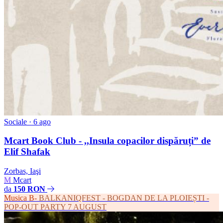
Sociale
· 6 ago
Mcart Book Club - ,,Insula copacilor dispăruți” de
Elif Shafak
Zorbas, Iaşi
M
Mcart
da
150 RON
Musica
B-
BALKANIQFEST - BOGDAN DE LA PLOIEȘTI -
POP-OUT PARTY 7 AUGUST