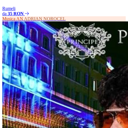
Rumeli
da
35 RON
Musica
AN
ADRIAN NOROCEL