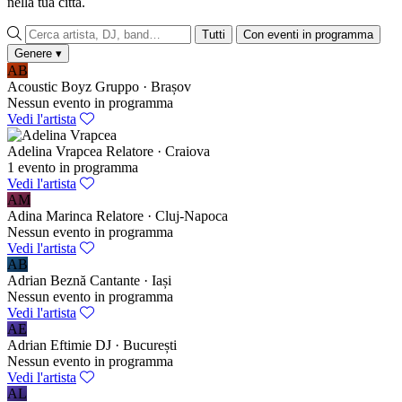
nella tua città.
Tutti
Con eventi in programma
Genere
▾
AB
Acoustic Boyz
Gruppo · Brașov
Nessun evento in programma
Vedi l'artista
Adelina Vrapcea
Relatore · Craiova
1 evento in programma
Vedi l'artista
AM
Adina Marinca
Relatore · Cluj-Napoca
Nessun evento in programma
Vedi l'artista
AB
Adrian Beznă
Cantante · Iași
Nessun evento in programma
Vedi l'artista
AE
Adrian Eftimie
DJ · București
Nessun evento in programma
Vedi l'artista
AL