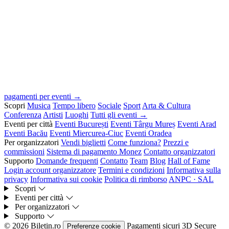
pagamenti per eventi →
Scopri
Musica
Tempo libero
Sociale
Sport
Arta & Cultura
Conferenza
Artisti
Luoghi
Tutti gli eventi →
Eventi per città
Eventi București
Eventi Târgu Mureș
Eventi Arad
Eventi Bacău
Eventi Miercurea-Ciuc
Eventi Oradea
Per organizzatori
Vendi biglietti
Come funziona?
Prezzi e
commissioni
Sistema di pagamento Monez
Contatto organizzatori
Supporto
Domande frequenti
Contatto
Team
Blog
Hall of Fame
Login account organizzatore
Termini e condizioni
Informativa sulla
privacy
Informativa sui cookie
Politica di rimborso
ANPC · SAL
Scopri
Eventi per città
Per organizzatori
Supporto
© 2026 Biletin.ro
Pagamenti sicuri
3D Secure
Preferenze cookie