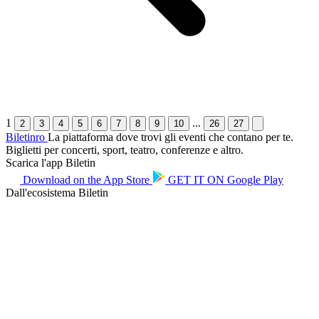
1
...
2
3
4
5
6
7
8
9
10
26
27
Biletin
ro
La piattaforma dove trovi gli eventi che contano per te.
Biglietti per concerti, sport, teatro, conferenze e altro.
Scarica l'app Biletin
Download on the
App Store
GET IT ON
Google Play
Dall'ecosistema Biletin