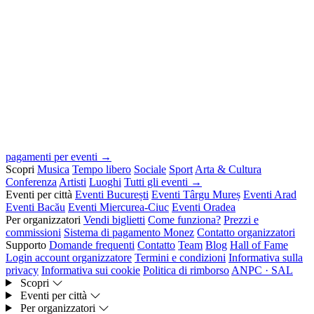
pagamenti per eventi →
Scopri
Musica
Tempo libero
Sociale
Sport
Arta & Cultura
Conferenza
Artisti
Luoghi
Tutti gli eventi →
Eventi per città
Eventi București
Eventi Târgu Mureș
Eventi Arad
Eventi Bacău
Eventi Miercurea-Ciuc
Eventi Oradea
Per organizzatori
Vendi biglietti
Come funziona?
Prezzi e
commissioni
Sistema di pagamento Monez
Contatto organizzatori
Supporto
Domande frequenti
Contatto
Team
Blog
Hall of Fame
Login account organizzatore
Termini e condizioni
Informativa sulla
privacy
Informativa sui cookie
Politica di rimborso
ANPC · SAL
Scopri
Eventi per città
Per organizzatori