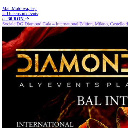
Mall Moldova
,
Iaşi
U
Uncensoredevnts
da
30 RON
Sociale
DG
Diamond Gala – International Edition, Milano, Castello d