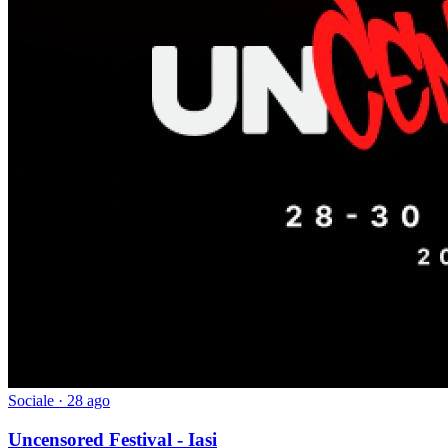
Sociale
· 28 ago
Uncensored Festival - Iasi