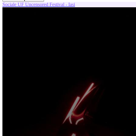
Sociale
UF
Uncensored Festival - Iasi