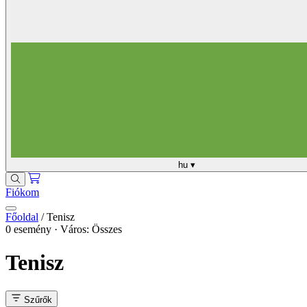
hu
▾
Fiókom
Főoldal
/
Tenisz
0 esemény · Város: Összes
Tenisz
Szűrők