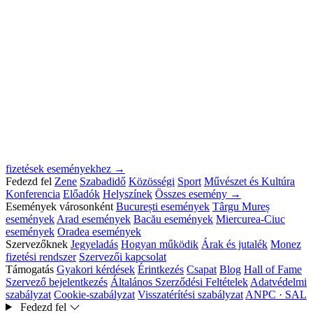
fizetések eseményekhez →
Fedezd fel
Zene
Szabadidő
Közösségi
Sport
Művészet és Kultúra
Konferencia
Előadók
Helyszínek
Összes esemény →
Események városonként
București események
Târgu Mureș
események
Arad események
Bacău események
Miercurea-Ciuc
események
Oradea események
Szervezőknek
Jegyeladás
Hogyan működik
Árak és jutalék
Monez
fizetési rendszer
Szervezői kapcsolat
Támogatás
Gyakori kérdések
Érintkezés
Csapat
Blog
Hall of Fame
Szervező bejelentkezés
Általános Szerződési Feltételek
Adatvédelmi
szabályzat
Cookie-szabályzat
Visszatérítési szabályzat
ANPC · SAL
Fedezd fel