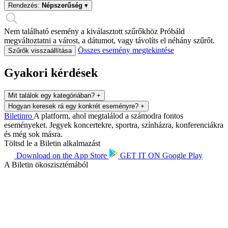
Rendezés:
Népszerűség
▾
Nem található esemény a kiválasztott szűrőkhöz
Próbáld
megváltoztatni a várost, a dátumot, vagy távolíts el néhány szűrőt.
Összes esemény megtekintése
Szűrők visszaállítása
Gyakori kérdések
Mit találok egy kategóriában?
+
Hogyan keresek rá egy konkrét eseményre?
+
Biletin
ro
A platform, ahol megtalálod a számodra fontos
eseményeket. Jegyek koncertekre, sportra, színházra, konferenciákra
és még sok másra.
Töltsd le a Biletin alkalmazást
Download on the
App Store
GET IT ON
Google Play
A Biletin ökoszisztémából