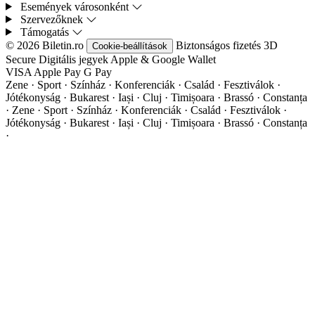
Események városonként
Szervezőknek
Támogatás
© 2026 Biletin.ro
Biztonságos fizetés
3D
Cookie-beállítások
Secure
Digitális jegyek
Apple & Google Wallet
VISA
Apple Pay
G
Pay
Zene · Sport · Színház · Konferenciák · Család · Fesztiválok ·
Jótékonyság · Bukarest · Iași · Cluj · Timișoara · Brassó · Constanța
·
Zene · Sport · Színház · Konferenciák · Család · Fesztiválok ·
Jótékonyság · Bukarest · Iași · Cluj · Timișoara · Brassó · Constanța
·