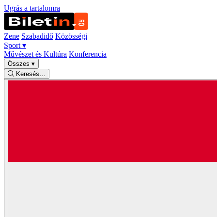
Ugrás a tartalomra
Zene
Szabadidő
Közösségi
Sport
▾
Művészet és Kultúra
Konferencia
Összes
▾
Keresés…