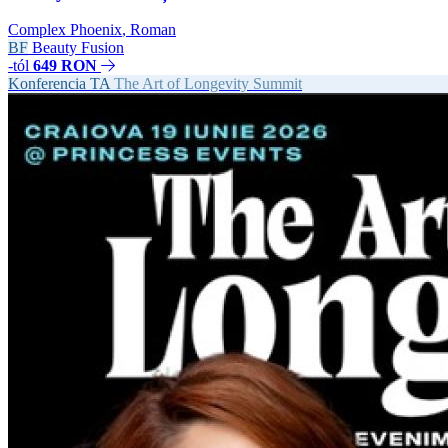
Complex Phoenix
,
Roman
BF
Beauty Fusion
-tól
649 RON
Konferencia
TA
The Art of Longevity Summit