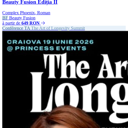
Beauty Fusion Ediția II
Complex Phoenix
,
Roman
BF
Beauty Fusion
à partir de
649 RON
Conférence
TA
The Art of Longevity Summit