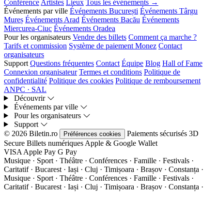
Conférence
Artistes
Lieux
Tous les événements →
Événements par ville
Événements București
Événements Târgu
Mureș
Événements Arad
Événements Bacău
Événements
Miercurea-Ciuc
Événements Oradea
Pour les organisateurs
Vendre des billets
Comment ça marche ?
Tarifs et commission
Système de paiement Monez
Contact
organisateurs
Support
Questions fréquentes
Contact
Équipe
Blog
Hall of Fame
Connexion organisateur
Termes et conditions
Politique de
confidentialité
Politique des cookies
Politique de remboursement
ANPC · SAL
Découvrir
Événements par ville
Pour les organisateurs
Support
© 2026 Biletin.ro
Paiements sécurisés
3D
Préférences cookies
Secure
Billets numériques
Apple & Google Wallet
VISA
Apple Pay
G
Pay
Musique · Sport · Théâtre · Conférences · Famille · Festivals ·
Caritatif · Bucarest · Iași · Cluj · Timișoara · Brașov · Constanța ·
Musique · Sport · Théâtre · Conférences · Famille · Festivals ·
Caritatif · Bucarest · Iași · Cluj · Timișoara · Brașov · Constanța ·