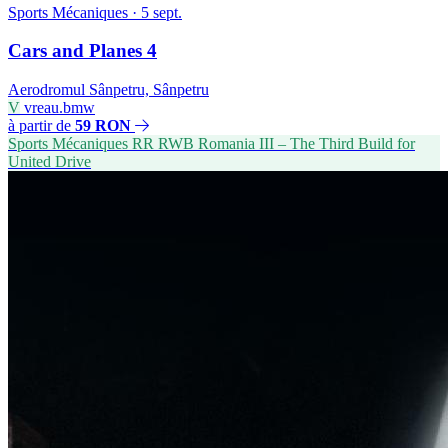
Sports Mécaniques
· 5 sept.
Cars and Planes 4
Aerodromul Sânpetru, Sânpetru
V
vreau.bmw
à partir de
59 RON
Sports Mécaniques
RR
RWB Romania III – The Third Build for
United Drive