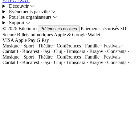
ANPC · SAL
Découvrir
Événements par ville
Pour les organisateurs
Support
© 2026 Biletin.ro
Paiements sécurisés
3D
Préférences cookies
Secure
Billets numériques
Apple & Google Wallet
VISA
Apple Pay
G
Pay
Musique · Sport · Théâtre · Conférences · Famille · Festivals ·
Caritatif · Bucarest · Iași · Cluj · Timișoara · Brașov · Constanța ·
Musique · Sport · Théâtre · Conférences · Famille · Festivals ·
Caritatif · Bucarest · Iași · Cluj · Timișoara · Brașov · Constanța ·