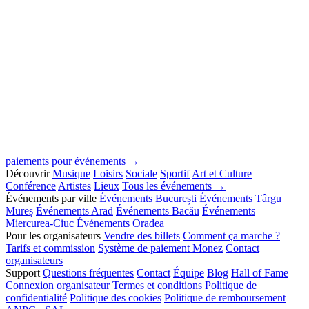
paiements pour événements →
Découvrir
Musique
Loisirs
Sociale
Sportif
Art et Culture
Conférence
Artistes
Lieux
Tous les événements →
Événements par ville
Événements București
Événements Târgu
Mureș
Événements Arad
Événements Bacău
Événements
Miercurea-Ciuc
Événements Oradea
Pour les organisateurs
Vendre des billets
Comment ça marche ?
Tarifs et commission
Système de paiement Monez
Contact
organisateurs
Support
Questions fréquentes
Contact
Équipe
Blog
Hall of Fame
Connexion organisateur
Termes et conditions
Politique de
confidentialité
Politique des cookies
Politique de remboursement