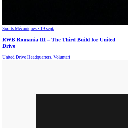
Sports Mécaniques
· 19 sept.
RWB Romania III – The Third Build for United
Drive
United Drive Headquarters, Voluntari