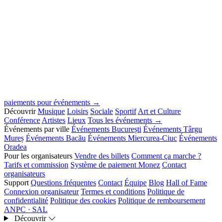
paiements pour événements →
Découvrir
Musique
Loisirs
Sociale
Sportif
Art et Culture
Conférence
Artistes
Lieux
Tous les événements →
Événements par ville
Événements București
Événements Târgu
Mureș
Événements Bacău
Événements Miercurea-Ciuc
Événements
Oradea
Pour les organisateurs
Vendre des billets
Comment ça marche ?
Tarifs et commission
Système de paiement Monez
Contact
organisateurs
Support
Questions fréquentes
Contact
Équipe
Blog
Hall of Fame
Connexion organisateur
Termes et conditions
Politique de
confidentialité
Politique des cookies
Politique de remboursement
ANPC · SAL
Découvrir