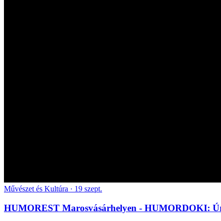
Művészet és Kultúra
· 19 szept.
HUMOREST Marosvásárhelyen - HUMORDOKI: Úrist