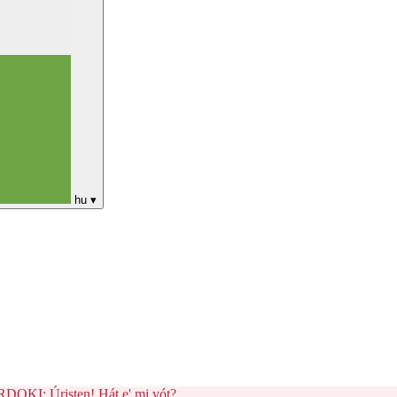
hu
▾
I: Úristen! Hát e' mi vót?