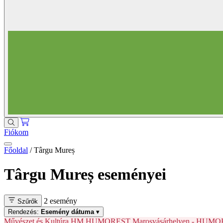
Fiókom
Főoldal
/
Târgu Mureș
Târgu Mureș eseményei
2 esemény
Szűrők
Rendezés:
Esemény dátuma
▾
Művészet és Kultúra
HM
HUMOREST Marosvásárhelyen - HUMORDOK