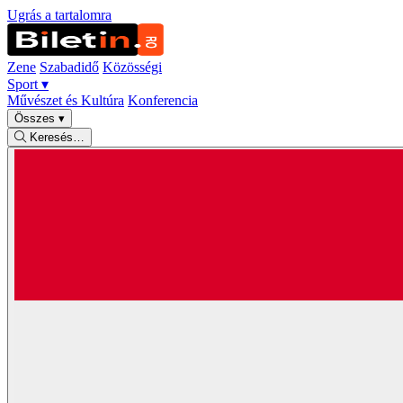
Ugrás a tartalomra
Zene
Szabadidő
Közösségi
Sport
▾
Művészet és Kultúra
Konferencia
Összes
▾
Keresés…