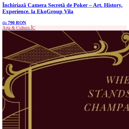
Închiriază Camera Secretă de Poker – Art. History.
Experience. la EkoGroup Vila
da
790 RON
Arta & Cultura
ÎC