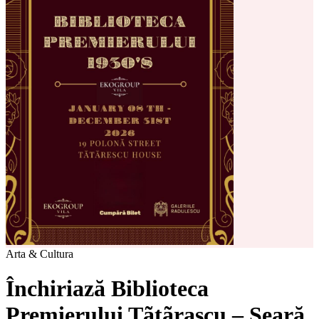
Arta & Cultura
Închiriază Biblioteca
Premierului Tãtãrascu – Seară