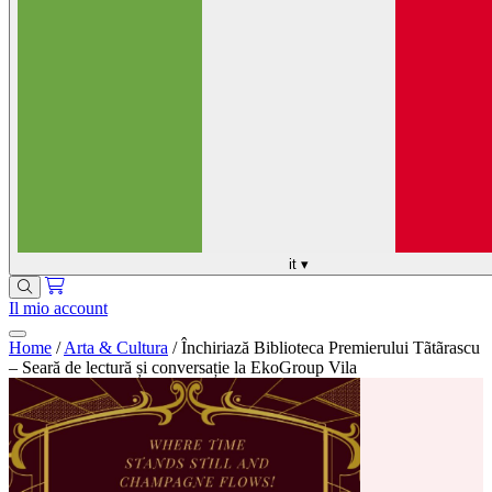
it
▾
Il mio account
Home
/
Arta & Cultura
/
Închiriază Biblioteca Premierului Tãtãrascu
– Seară de lectură și conversație la EkoGroup Vila