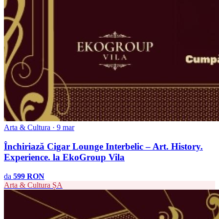
Arta & Cultura · 9 mar
Închiriază Cigar Lounge Interbelic – Art. History.
Experience. la EkoGroup Vila
da
599 RON
Arta & Cultura
ȘA