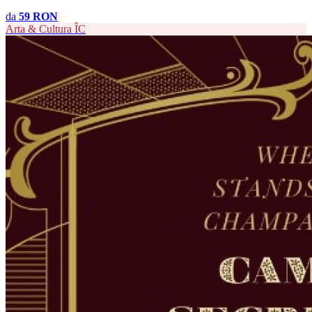
da
59 RON
Arta & Cultura
ÎC