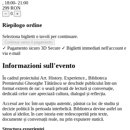
, 18:00- 21:00
299 RON
0
−
+
Riepilogo ordine
Seleziona biglietti o tavoli per continuare.
Continua verso il pagamento
✓ Pagamento sicuro 3D Secure
✓ Biglietti immediati nell'account e
via e-mail
Informazioni sull'evento
În cadrul proiectului Art. History. Experience., Biblioteca
Premierului Gheorghe Tătărăscu se deschide publicului într-un
format extrem de rar: o seară privată de lectură și conversație,
dedicată celor care apreciază cultura, dialogul și reflecția.
Accesul are loc într-un spațiu autentic, păstrat ca loc de studiu și
decizie politică în perioada interbelică. Biblioteca devine astfel un
salon al ideilor, în care istoria este redescoperită prin texte,
documente și conversații reale, nu prin expunere statică.
Structura experienței