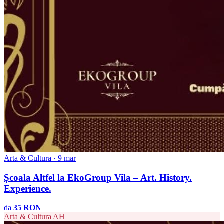
Arta & Cultura · 9 mar
Școala Altfel la EkoGroup Vila – Art. History.
Experience.
da
35 RON
Arta & Cultura
AH