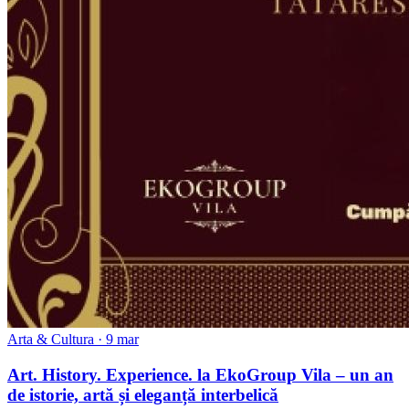
Arta & Cultura · 9 mar
Art. History. Experience. la EkoGroup Vila – un an
de istorie, artă și eleganță interbelică