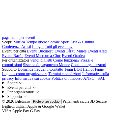
pagamenti per eventi →
Scopri
Musica
Tempo libero
Sociale
Sport
Arta & Cultura
Conferenza
Artisti
Luoghi
Tutti gli eventi →
Eventi per città
Eventi București
Eventi Târgu Mureș
Eventi Arad
Eventi Bacău
Eventi Miercurea-Ciuc
Eventi Oradea
Per organizzatori
Vendi biglietti
Come funziona?
Prezzi e
commissioni
Sistema di pagamento Monez
Contatto organizzatori
Supporto
Domande frequenti
Contatto
Team
Blog
Hall of Fame
Login account organizzatore
Termini e condizioni
Informativa sulla
privacy
Informativa sui cookie
Politica di rimborso
ANPC · SAL
Scopri
Eventi per città
Per organizzatori
Supporto
© 2026 Biletin.ro
Pagamenti sicuri
3D Secure
Preferenze cookie
Biglietti digitali
Apple & Google Wallet
VISA
Apple Pay
G
Pay