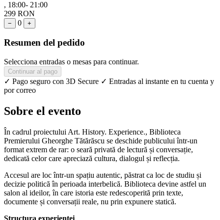
, 18:00- 21:00
299 RON
0
−
+
Resumen del pedido
Selecciona entradas o mesas para continuar.
Continuar al pago
✓ Pago seguro con 3D Secure
✓ Entradas al instante en tu cuenta y
por correo
Sobre el evento
În cadrul proiectului Art. History. Experience., Biblioteca
Premierului Gheorghe Tătărăscu se deschide publicului într-un
format extrem de rar: o seară privată de lectură și conversație,
dedicată celor care apreciază cultura, dialogul și reflecția.
Accesul are loc într-un spațiu autentic, păstrat ca loc de studiu și
decizie politică în perioada interbelică. Biblioteca devine astfel un
salon al ideilor, în care istoria este redescoperită prin texte,
documente și conversații reale, nu prin expunere statică.
Structura experienței