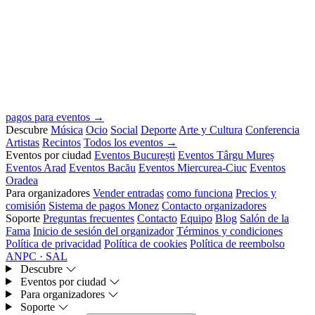
pagos para eventos →
Descubre
Música
Ocio
Social
Deporte
Arte y Cultura
Conferencia
Artistas
Recintos
Todos los eventos →
Eventos por ciudad
Eventos București
Eventos Târgu Mureș
Eventos Arad
Eventos Bacău
Eventos Miercurea-Ciuc
Eventos
Oradea
Para organizadores
Vender entradas
como funciona
Precios y
comisión
Sistema de pagos Monez
Contacto organizadores
Soporte
Preguntas frecuentes
Contacto
Equipo
Blog
Salón de la
Fama
Inicio de sesión del organizador
Términos y condiciones
Política de privacidad
Política de cookies
Política de reembolso
ANPC · SAL
Descubre
Eventos por ciudad
Para organizadores
Soporte