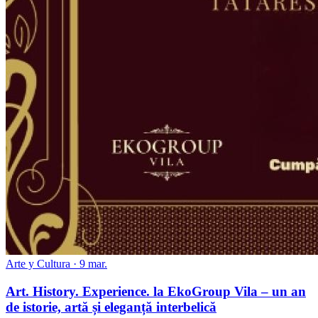
Arte y Cultura · 9 mar.
Art. History. Experience. la EkoGroup Vila – un an
de istorie, artă și eleganță interbelică