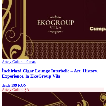
Arte y Cultura · 9 mar.
Închiriază Cigar Lounge Interbelic – Art. History.
Experience. la EkoGroup Vila
desde
599 RON
Arte y Cultura
ȘA