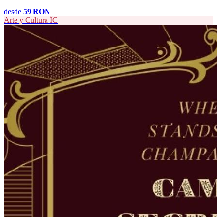
desde
59 RON
Arte y Cultura
ÎC