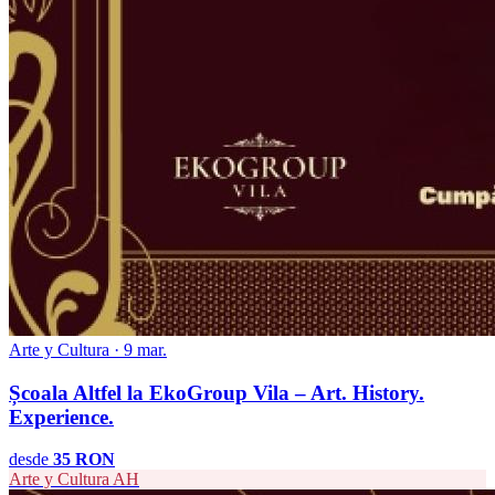
Arte y Cultura · 9 mar.
Școala Altfel la EkoGroup Vila – Art. History.
Experience.
desde
35 RON
Arte y Cultura
AH