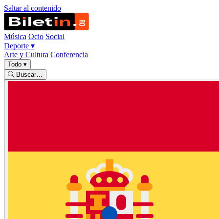
Saltar al contenido
Música
Ocio
Social
Deporte
▾
Arte y Cultura
Conferencia
Todo
▾
Buscar…