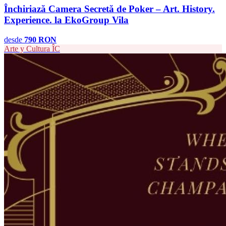
Închiriază Camera Secretă de Poker – Art. History.
Experience. la EkoGroup Vila
desde
790 RON
Arte y Cultura
ÎC