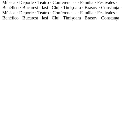
Música · Deporte · Teatro · Conferencias · Familia · Festivales ·
Benéfico · Bucarest · Iași · Cluj · Timișoara · Brașov · Constanța ·
Música · Deporte · Teatro · Conferencias · Familia · Festivales ·
Benéfico · Bucarest · Iași · Cluj · Timișoara · Brașov · Constanța ·