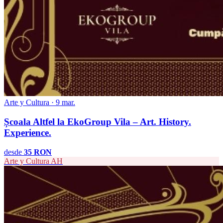
Arte y Cultura · 9 mar.
Școala Altfel la EkoGroup Vila – Art. History.
Experience.
desde
35 RON
Arte y Cultura
AH