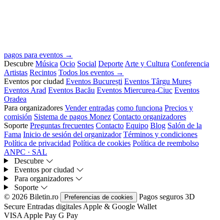
pagos para eventos →
Descubre
Música
Ocio
Social
Deporte
Arte y Cultura
Conferencia
Artistas
Recintos
Todos los eventos →
Eventos por ciudad
Eventos București
Eventos Târgu Mureș
Eventos Arad
Eventos Bacău
Eventos Miercurea-Ciuc
Eventos
Oradea
Para organizadores
Vender entradas
como funciona
Precios y
comisión
Sistema de pagos Monez
Contacto organizadores
Soporte
Preguntas frecuentes
Contacto
Equipo
Blog
Salón de la
Fama
Inicio de sesión del organizador
Términos y condiciones
Política de privacidad
Política de cookies
Política de reembolso
ANPC · SAL
Descubre
Eventos por ciudad
Para organizadores
Soporte
© 2026 Biletin.ro
Pagos seguros
3D
Preferencias de cookies
Secure
Entradas digitales
Apple & Google Wallet
VISA
Apple Pay
G
Pay