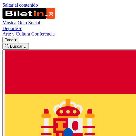
Saltar al contenido
Música
Ocio
Social
Deporte
▾
Arte y Cultura
Conferencia
Todo
▾
Buscar…