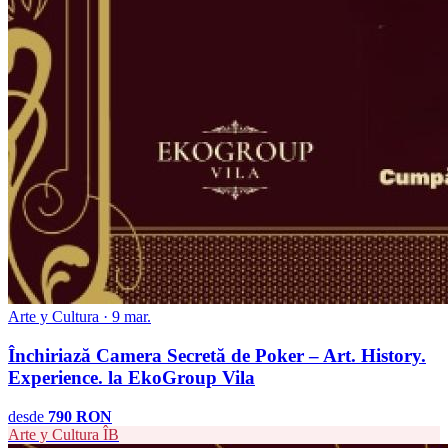
Arte y Cultura · 9 mar.
Închiriază Camera Secretă de Poker – Art. History.
Experience. la EkoGroup Vila
desde
790 RON
Arte y Cultura
ÎB