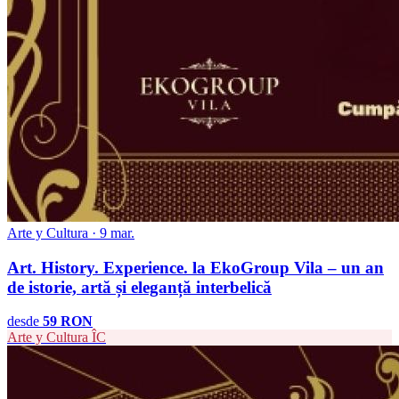
Arte y Cultura · 9 mar.
Art. History. Experience. la EkoGroup Vila – un an
de istorie, artă și eleganță interbelică
desde
59 RON
Arte y Cultura
ÎC