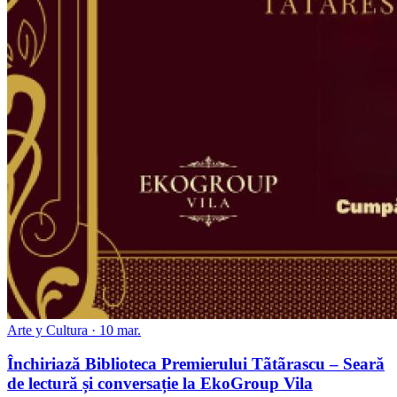
Arte y Cultura · 10 mar.
Închiriază Biblioteca Premierului Tãtãrascu – Seară
de lectură și conversație la EkoGroup Vila