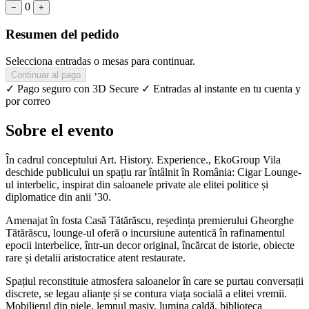
0
−
+
Resumen del pedido
Selecciona entradas o mesas para continuar.
Continuar al pago
✓ Pago seguro con 3D Secure
✓ Entradas al instante en tu cuenta y
por correo
Sobre el evento
În cadrul conceptului Art. History. Experience., EkoGroup Vila
deschide publicului un spațiu rar întâlnit în România: Cigar Lounge-
ul interbelic, inspirat din saloanele private ale elitei politice și
diplomatice din anii ’30.
Amenajat în fosta Casă Tătărăscu, reședința premierului Gheorghe
Tătărăscu, lounge-ul oferă o incursiune autentică în rafinamentul
epocii interbelice, într-un decor original, încărcat de istorie, obiecte
rare și detalii aristocratice atent restaurate.
Spațiul reconstituie atmosfera saloanelor în care se purtau conversații
discrete, se legau alianțe și se contura viața socială a elitei vremii.
Mobilierul din piele, lemnul masiv, lumina caldă, biblioteca