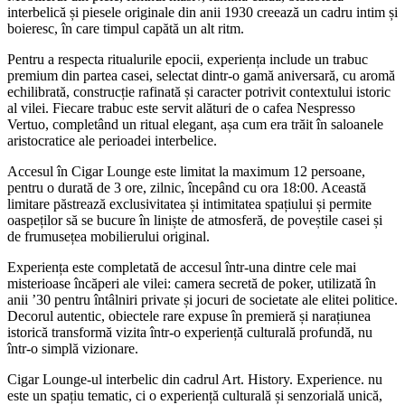
interbelică și piesele originale din anii 1930 creează un cadru intim și
boieresc, în care timpul capătă un alt ritm.
Pentru a respecta ritualurile epocii, experiența include un trabuc
premium din partea casei, selectat dintr-o gamă aniversară, cu aromă
echilibrată, construcție rafinată și caracter potrivit contextului istoric
al vilei. Fiecare trabuc este servit alături de o cafea Nespresso
Vertuo, completând un ritual elegant, așa cum era trăit în saloanele
aristocratice ale perioadei interbelice.
Accesul în Cigar Lounge este limitat la maximum 12 persoane,
pentru o durată de 3 ore, zilnic, începând cu ora 18:00. Această
limitare păstrează exclusivitatea și intimitatea spațiului și permite
oaspeților să se bucure în liniște de atmosferă, de poveștile casei și
de frumusețea mobilierului original.
Experiența este completată de accesul într-una dintre cele mai
misterioase încăperi ale vilei: camera secretă de poker, utilizată în
anii ’30 pentru întâlniri private și jocuri de societate ale elitei politice.
Decorul autentic, obiectele rare expuse în premieră și narațiunea
istorică transformă vizita într-o experiență culturală profundă, nu
într-o simplă vizionare.
Cigar Lounge-ul interbelic din cadrul Art. History. Experience. nu
este un spațiu tematic, ci o experiență culturală și senzorială unică,