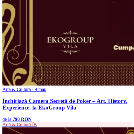
Artă & Cultură · 9 mar.
Închiriază Camera Secretă de Poker – Art. History.
Experience. la EkoGroup Vila
de la
790 RON
Artă & Cultură
ÎB