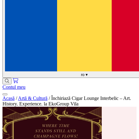
ro
▾
Contul meu
Acasă
/
Artă & Cultură
/
Închiriază Cigar Lounge Interbelic – Art.
History. Experience. la EkoGroup Vila