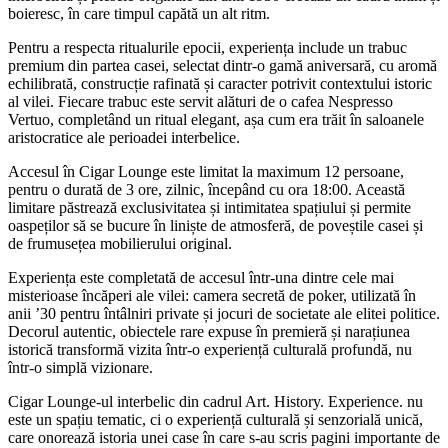
boieresc, în care timpul capătă un alt ritm.
Pentru a respecta ritualurile epocii, experiența include un trabuc
premium din partea casei, selectat dintr-o gamă aniversară, cu aromă
echilibrată, construcție rafinată și caracter potrivit contextului istoric
al vilei. Fiecare trabuc este servit alături de o cafea Nespresso
Vertuo, completând un ritual elegant, așa cum era trăit în saloanele
aristocratice ale perioadei interbelice.
Accesul în Cigar Lounge este limitat la maximum 12 persoane,
pentru o durată de 3 ore, zilnic, începând cu ora 18:00. Această
limitare păstrează exclusivitatea și intimitatea spațiului și permite
oaspeților să se bucure în liniște de atmosferă, de poveștile casei și
de frumusețea mobilierului original.
Experiența este completată de accesul într-una dintre cele mai
misterioase încăperi ale vilei: camera secretă de poker, utilizată în
anii ’30 pentru întâlniri private și jocuri de societate ale elitei politice.
Decorul autentic, obiectele rare expuse în premieră și narațiunea
istorică transformă vizita într-o experiență culturală profundă, nu
într-o simplă vizionare.
Cigar Lounge-ul interbelic din cadrul Art. History. Experience. nu
este un spațiu tematic, ci o experiență culturală și senzorială unică,
care onorează istoria unei case în care s-au scris pagini importante de