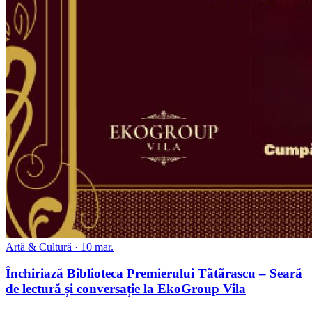
Artă & Cultură · 10 mar.
Închiriază Biblioteca Premierului Tãtãrascu – Seară
de lectură și conversație la EkoGroup Vila