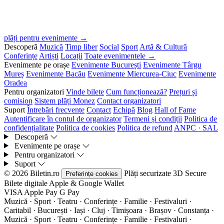
plăți pentru evenimente →
Descoperă
Muzică
Timp liber
Social
Sport
Artă & Cultură
Conferințe
Artiști
Locații
Toate evenimentele →
Evenimente pe orașe
Evenimente București
Evenimente Târgu
Mureș
Evenimente Bacău
Evenimente Miercurea-Ciuc
Evenimente
Oradea
Pentru organizatori
Vinde bilete
Cum funcționează?
Prețuri și
comision
Sistem plăți Monez
Contact organizatori
Suport
Întrebări frecvente
Contact
Echipă
Blog
Hall of Fame
Autentificare în contul de organizator
Termeni și condiții
Politica de
confidențialitate
Politica de cookies
Politica de refund
ANPC · SAL
Descoperă
Evenimente pe orașe
Pentru organizatori
Suport
© 2026 Biletin.ro
Plăți securizate
3D Secure
Preferințe cookies
Bilete digitale
Apple & Google Wallet
VISA
Apple Pay
G
Pay
Muzică · Sport · Teatru · Conferințe · Familie · Festivaluri ·
Caritabil · București · Iași · Cluj · Timișoara · Brașov · Constanța ·
Muzică · Sport · Teatru · Conferințe · Familie · Festivaluri ·