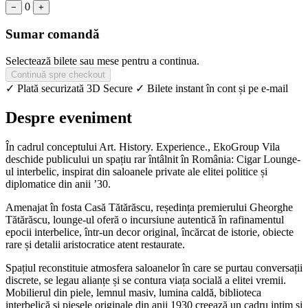
0
−
+
Sumar comandă
Selectează bilete sau mese pentru a continua.
Continuă spre checkout
✓ Plată securizată 3D Secure
✓ Bilete instant în cont și pe e-mail
Despre eveniment
În cadrul conceptului Art. History. Experience., EkoGroup Vila
deschide publicului un spațiu rar întâlnit în România: Cigar Lounge-
ul interbelic, inspirat din saloanele private ale elitei politice și
diplomatice din anii ’30.
Amenajat în fosta Casă Tătărăscu, reședința premierului Gheorghe
Tătărăscu, lounge-ul oferă o incursiune autentică în rafinamentul
epocii interbelice, într-un decor original, încărcat de istorie, obiecte
rare și detalii aristocratice atent restaurate.
Spațiul reconstituie atmosfera saloanelor în care se purtau conversații
discrete, se legau alianțe și se contura viața socială a elitei vremii.
Mobilierul din piele, lemnul masiv, lumina caldă, biblioteca
interbelică și piesele originale din anii 1930 creează un cadru intim și