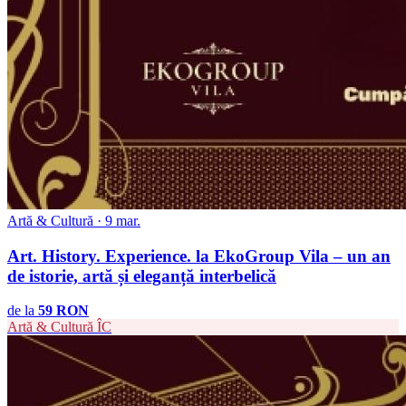
Artă & Cultură · 9 mar.
Art. History. Experience. la EkoGroup Vila – un an
de istorie, artă și eleganță interbelică
de la
59 RON
Artă & Cultură
ÎC