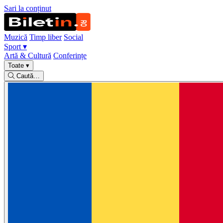
Sari la conținut
Muzică
Timp liber
Social
Sport
▾
Artă & Cultură
Conferințe
Toate
▾
Caută…