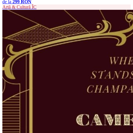
de la
299 RON
Artă & Cultură
ÎC