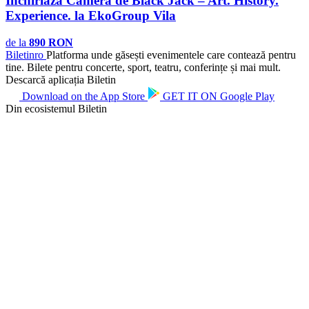
Închiriază Camera de Black Jack – Art. History.
Experience. la EkoGroup Vila
de la
890 RON
Biletin
ro
Platforma unde găsești evenimentele care contează pentru
tine. Bilete pentru concerte, sport, teatru, conferințe și mai mult.
Descarcă aplicația Biletin
Download on the
App Store
GET IT ON
Google Play
Din ecosistemul Biletin