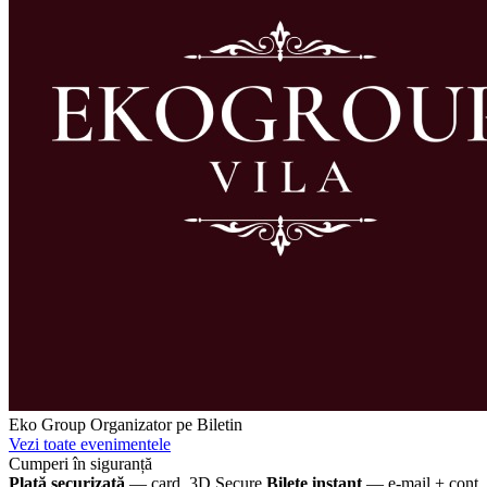
Eko Group
Organizator pe Biletin
Vezi toate evenimentele
Cumperi în siguranță
Plată securizată
— card, 3D Secure
Bilete instant
— e-mail + cont