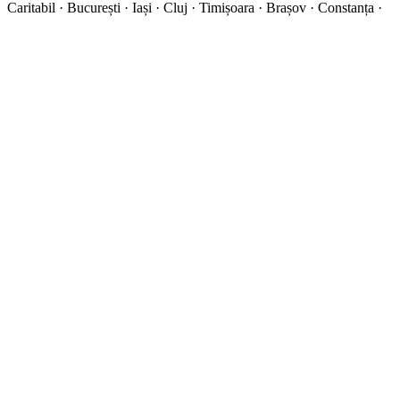
Caritabil · București · Iași · Cluj · Timișoara · Brașov · Constanța ·