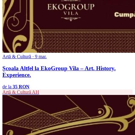
Artă & Cultură · 9 mar.
Școala Altfel la EkoGroup Vila – Art. History.
Experience.
de la
35 RON
Artă & Cultură
AH