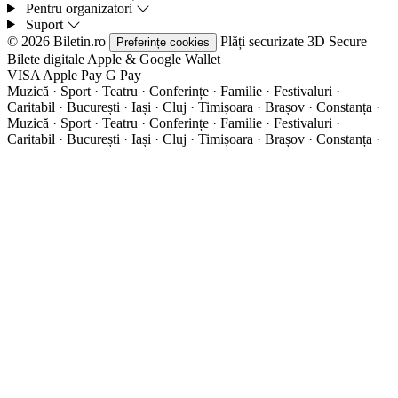
Pentru organizatori
Suport
© 2026 Biletin.ro
Plăți securizate
3D Secure
Preferințe cookies
Bilete digitale
Apple & Google Wallet
VISA
Apple Pay
G
Pay
Muzică · Sport · Teatru · Conferințe · Familie · Festivaluri ·
Caritabil · București · Iași · Cluj · Timișoara · Brașov · Constanța ·
Muzică · Sport · Teatru · Conferințe · Familie · Festivaluri ·
Caritabil · București · Iași · Cluj · Timișoara · Brașov · Constanța ·