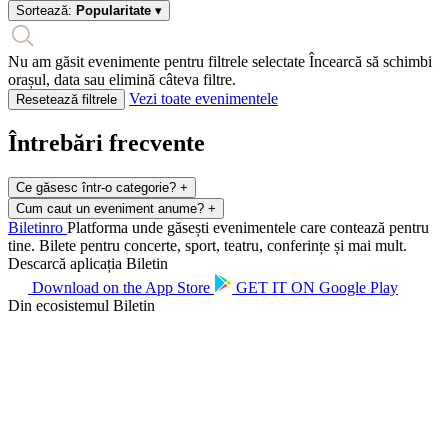
Sortează:
Popularitate
▾
Nu am găsit evenimente pentru filtrele selectate
Încearcă să schimbi
orașul, data sau elimină câteva filtre.
Vezi toate evenimentele
Resetează filtrele
Întrebări frecvente
Ce găsesc într-o categorie?
+
Cum caut un eveniment anume?
+
Biletin
ro
Platforma unde găsești evenimentele care contează pentru
tine. Bilete pentru concerte, sport, teatru, conferințe și mai mult.
Descarcă aplicația Biletin
Download on the
App Store
GET IT ON
Google Play
Din ecosistemul Biletin