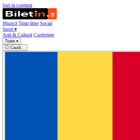
Sari la conținut
Muzică
Timp liber
Social
Sport
▾
Artă & Cultură
Conferințe
Toate
▾
Caută…