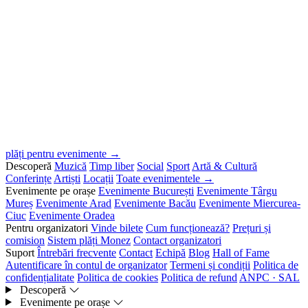
plăți pentru evenimente →
Descoperă
Muzică
Timp liber
Social
Sport
Artă & Cultură
Conferințe
Artiști
Locații
Toate evenimentele →
Evenimente pe orașe
Evenimente București
Evenimente Târgu
Mureș
Evenimente Arad
Evenimente Bacău
Evenimente Miercurea-
Ciuc
Evenimente Oradea
Pentru organizatori
Vinde bilete
Cum funcționează?
Prețuri și
comision
Sistem plăți Monez
Contact organizatori
Suport
Întrebări frecvente
Contact
Echipă
Blog
Hall of Fame
Autentificare în contul de organizator
Termeni și condiții
Politica de
confidențialitate
Politica de cookies
Politica de refund
ANPC · SAL
Descoperă
Evenimente pe orașe