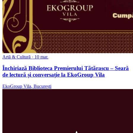
Artă & Cultură
· 10 mar.
Închiriază Biblioteca Premierului Tãtãrascu – Seară
de lectură și conversație la EkoGroup Vila
EkoGroup Vila
,
București