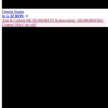
Omerta Studio
de la
32 RON
Artă & Cultură
HK
HUMOREST Kolozsváron - HUMORDOKI:
Úristen! Hát e' mi vót?