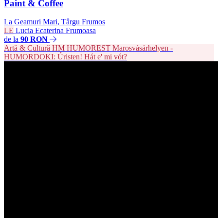
Paint & Coffee
La Geamuri Mari
,
Târgu Frumos
LE
Lucia Ecaterina Frumoasa
de la
90 RON
Artă & Cultură
HM
HUMOREST Marosvásárhelyen -
HUMORDOKI: Úristen! Hát e' mi vót?