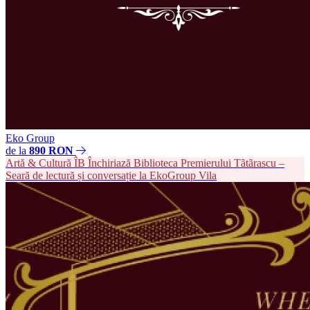
Eko Group
de la
890 RON
Artă & Cultură
ÎB
Închiriază Biblioteca Premierului Tãtãrascu –
Seară de lectură și conversație la EkoGroup Vila