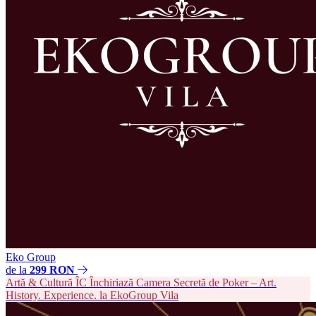
Eko Group
de la
299 RON
Artă & Cultură
ÎC
Închiriază Camera Secretă de Poker – Art.
History. Experience. la EkoGroup Vila