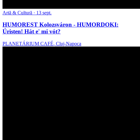
Artă & Cultură
· 13 sept.
HUMOREST Kolozsváron - HUMORDOKI:
Úristen! Hát e' mi vót?
PLANETÁRIUM CAFÉ
,
Cluj-Napoca