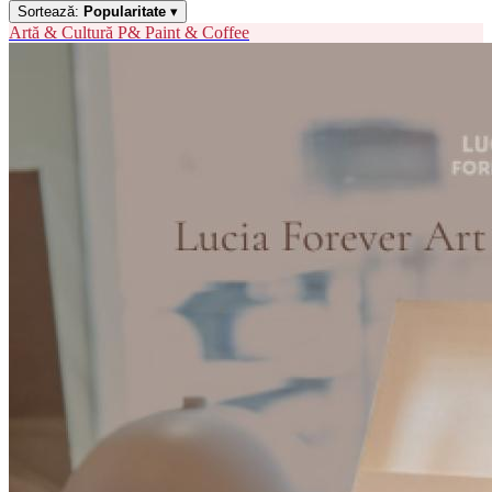
Sortează:
Popularitate
▾
Artă & Cultură
P&
Paint & Coffee