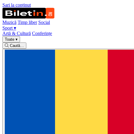
Sari la conținut
Muzică
Timp liber
Social
Sport
▾
Artă & Cultură
Conferințe
Toate
▾
Caută…