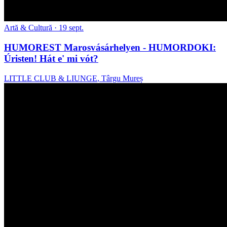
Artă & Cultură
· 19 sept.
HUMOREST Marosvásárhelyen - HUMORDOKI:
Úristen! Hát e' mi vót?
LITTLE CLUB & LIUNGE
,
Târgu Mureș