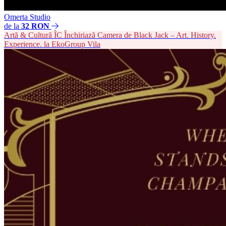
Omerta Studio
de la
32 RON
Artă & Cultură
ÎC
Închiriază Camera de Black Jack – Art. History.
Experience. la EkoGroup Vila