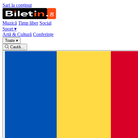
Sari la conținut
Muzică
Timp liber
Social
Sport
▾
Artă & Cultură
Conferințe
Toate
▾
Caută…