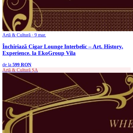
Artă & Cultură · 9 mar.
Închiriază Cigar Lounge Interbelic – Art. History.
Experience. la EkoGroup Vila
de la
599 RON
Artă & Cultură
ȘA