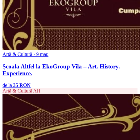
Artă & Cultură · 9 mar.
Școala Altfel la EkoGroup Vila – Art. History.
Experience.
de la
35 RON
Artă & Cultură
AH