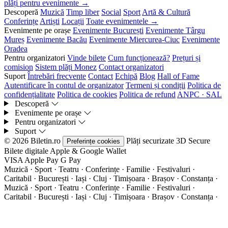
plăți pentru evenimente →
Descoperă
Muzică
Timp liber
Social
Sport
Artă & Cultură
Conferințe
Artiști
Locații
Toate evenimentele →
Evenimente pe orașe
Evenimente București
Evenimente Târgu
Mureș
Evenimente Bacău
Evenimente Miercurea-Ciuc
Evenimente
Oradea
Pentru organizatori
Vinde bilete
Cum funcționează?
Prețuri și
comision
Sistem plăți Monez
Contact organizatori
Suport
Întrebări frecvente
Contact
Echipă
Blog
Hall of Fame
Autentificare în contul de organizator
Termeni și condiții
Politica de
confidențialitate
Politica de cookies
Politica de refund
ANPC · SAL
Descoperă
Evenimente pe orașe
Pentru organizatori
Suport
© 2026 Biletin.ro
Plăți securizate
3D Secure
Preferințe cookies
Bilete digitale
Apple & Google Wallet
VISA
Apple Pay
G
Pay
Muzică · Sport · Teatru · Conferințe · Familie · Festivaluri ·
Caritabil · București · Iași · Cluj · Timișoara · Brașov · Constanța ·
Muzică · Sport · Teatru · Conferințe · Familie · Festivaluri ·
Caritabil · București · Iași · Cluj · Timișoara · Brașov · Constanța ·