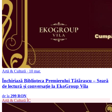
Artă & Cultură · 10 mar.
Închiriază Biblioteca Premierului Tãtãrascu – Seară
de lectură și conversație la EkoGroup Vila
de la
299 RON
Artă & Cultură
ÎC