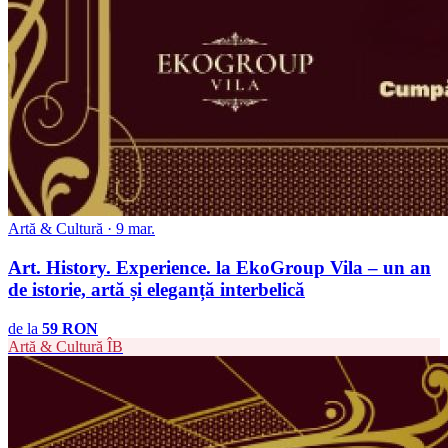
Artă & Cultură · 9 mar.
Art. History. Experience. la EkoGroup Vila – un an
de istorie, artă și eleganță interbelică
de la
59 RON
Artă & Cultură
ÎB