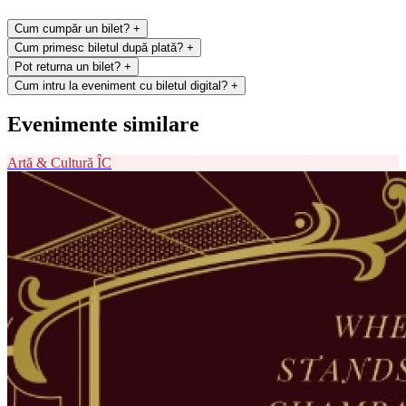
Cum cumpăr un bilet?
+
Cum primesc biletul după plată?
+
Pot returna un bilet?
+
Cum intru la eveniment cu biletul digital?
+
Evenimente similare
Artă & Cultură
ÎC