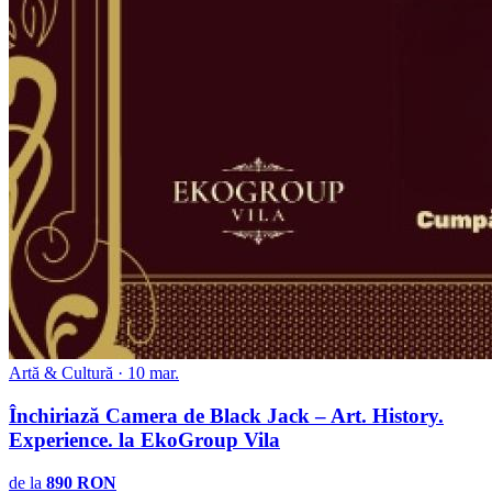
Artă & Cultură · 10 mar.
Închiriază Camera de Black Jack – Art. History.
Experience. la EkoGroup Vila
de la
890 RON