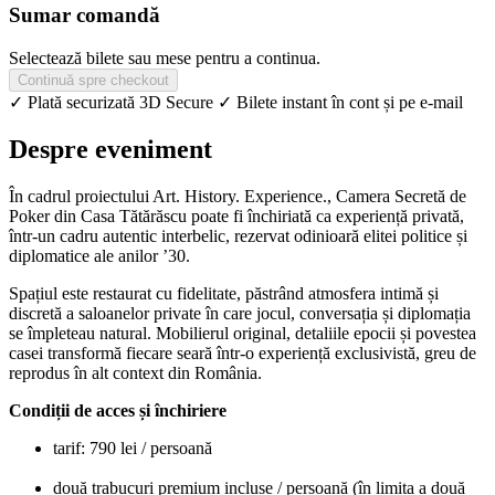
Sumar comandă
Selectează bilete sau mese pentru a continua.
Continuă spre checkout
✓ Plată securizată 3D Secure
✓ Bilete instant în cont și pe e-mail
Despre eveniment
În cadrul proiectului Art. History. Experience., Camera Secretă de
Poker din Casa Tătărăscu poate fi închiriată ca experiență privată,
într-un cadru autentic interbelic, rezervat odinioară elitei politice și
diplomatice ale anilor ’30.
Spațiul este restaurat cu fidelitate, păstrând atmosfera intimă și
discretă a saloanelor private în care jocul, conversația și diplomația
se împleteau natural. Mobilierul original, detaliile epocii și povestea
casei transformă fiecare seară într-o experiență exclusivistă, greu de
reprodus în alt context din România.
Condiții de acces și închiriere
tarif: 790 lei / persoană
două trabucuri premium incluse / persoană (în limita a două