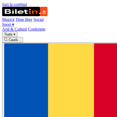
Sari la conținut
Muzică
Timp liber
Social
Sport
▾
Artă & Cultură
Conferințe
Toate
▾
Caută…