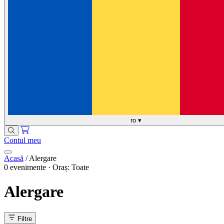
ro
▾
Contul meu
Acasă
/
Alergare
0 evenimente · Oraș: Toate
Alergare
Filtre