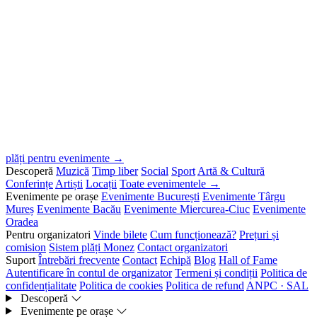
plăți pentru evenimente →
Descoperă
Muzică
Timp liber
Social
Sport
Artă & Cultură
Conferințe
Artiști
Locații
Toate evenimentele →
Evenimente pe orașe
Evenimente București
Evenimente Târgu
Mureș
Evenimente Bacău
Evenimente Miercurea-Ciuc
Evenimente
Oradea
Pentru organizatori
Vinde bilete
Cum funcționează?
Prețuri și
comision
Sistem plăți Monez
Contact organizatori
Suport
Întrebări frecvente
Contact
Echipă
Blog
Hall of Fame
Autentificare în contul de organizator
Termeni și condiții
Politica de
confidențialitate
Politica de cookies
Politica de refund
ANPC · SAL
Descoperă
Evenimente pe orașe