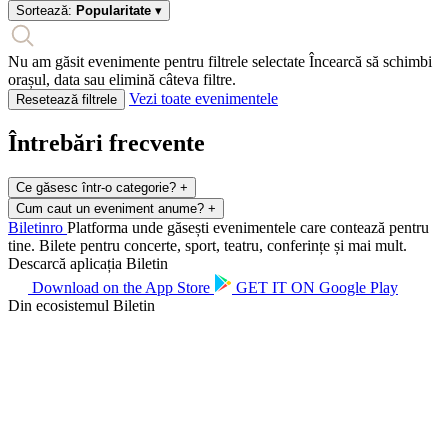
Sortează:
Popularitate
▾
Nu am găsit evenimente pentru filtrele selectate
Încearcă să schimbi
orașul, data sau elimină câteva filtre.
Vezi toate evenimentele
Resetează filtrele
Întrebări frecvente
Ce găsesc într-o categorie?
+
Cum caut un eveniment anume?
+
Biletin
ro
Platforma unde găsești evenimentele care contează pentru
tine. Bilete pentru concerte, sport, teatru, conferințe și mai mult.
Descarcă aplicația Biletin
Download on the
App Store
GET IT ON
Google Play
Din ecosistemul Biletin