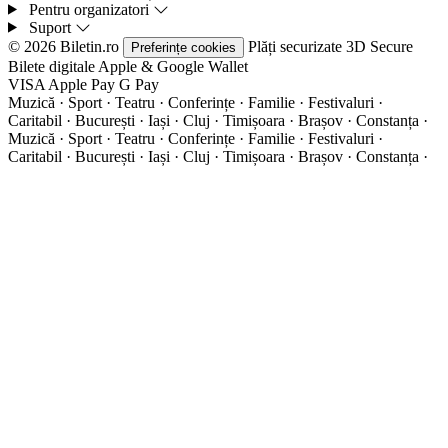
Pentru organizatori
Suport
© 2026 Biletin.ro
Plăți securizate
3D Secure
Preferințe cookies
Bilete digitale
Apple & Google Wallet
VISA
Apple Pay
G
Pay
Muzică · Sport · Teatru · Conferințe · Familie · Festivaluri ·
Caritabil · București · Iași · Cluj · Timișoara · Brașov · Constanța ·
Muzică · Sport · Teatru · Conferințe · Familie · Festivaluri ·
Caritabil · București · Iași · Cluj · Timișoara · Brașov · Constanța ·