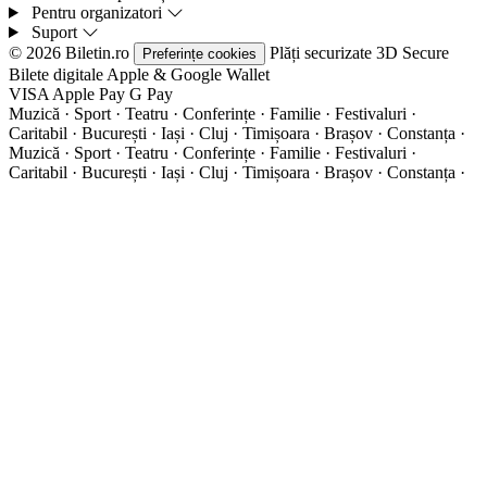
Pentru organizatori
Suport
© 2026 Biletin.ro
Plăți securizate
3D Secure
Preferințe cookies
Bilete digitale
Apple & Google Wallet
VISA
Apple Pay
G
Pay
Muzică · Sport · Teatru · Conferințe · Familie · Festivaluri ·
Caritabil · București · Iași · Cluj · Timișoara · Brașov · Constanța ·
Muzică · Sport · Teatru · Conferințe · Familie · Festivaluri ·
Caritabil · București · Iași · Cluj · Timișoara · Brașov · Constanța ·