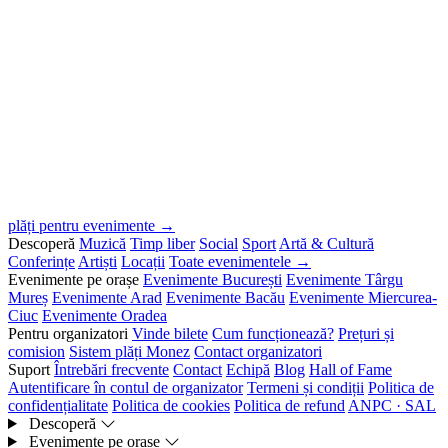
plăți pentru evenimente →
Descoperă
Muzică
Timp liber
Social
Sport
Artă & Cultură
Conferințe
Artiști
Locații
Toate evenimentele →
Evenimente pe orașe
Evenimente București
Evenimente Târgu
Mureș
Evenimente Arad
Evenimente Bacău
Evenimente Miercurea-
Ciuc
Evenimente Oradea
Pentru organizatori
Vinde bilete
Cum funcționează?
Prețuri și
comision
Sistem plăți Monez
Contact organizatori
Suport
Întrebări frecvente
Contact
Echipă
Blog
Hall of Fame
Autentificare în contul de organizator
Termeni și condiții
Politica de
confidențialitate
Politica de cookies
Politica de refund
ANPC · SAL
Descoperă
Evenimente pe orașe