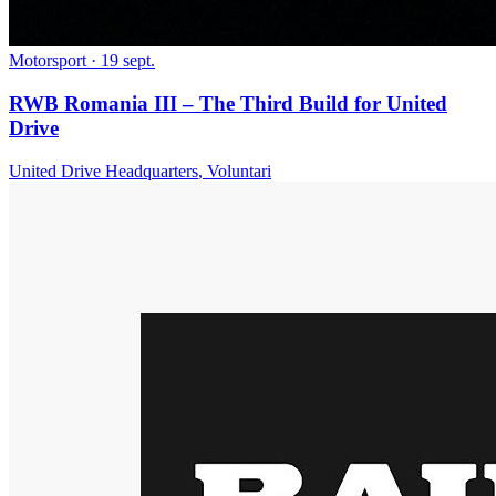
Motorsport
· 19 sept.
RWB Romania III – The Third Build for United
Drive
United Drive Headquarters
,
Voluntari