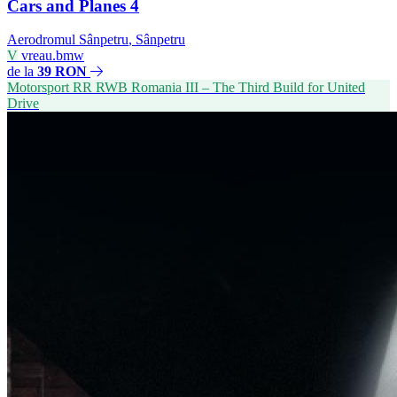
Cars and Planes 4
Aerodromul Sânpetru
,
Sânpetru
V
vreau.bmw
de la
39 RON
Motorsport
RR
RWB Romania III – The Third Build for United
Drive