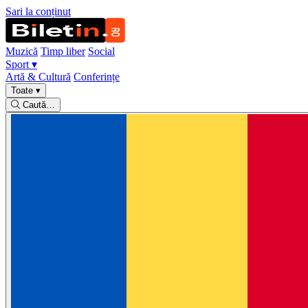
Sari la conținut
Muzică
Timp liber
Social
Sport
▾
Artă & Cultură
Conferințe
Toate
▾
Caută…