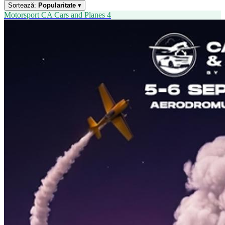
Sortează:
Popularitate
▾
Motorsport
CA
Cars and Planes 4