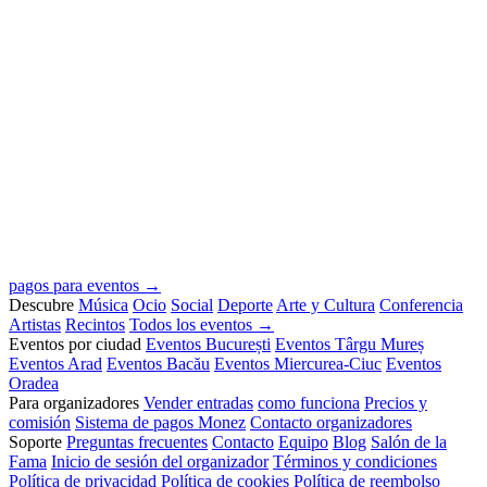
pagos para eventos →
Descubre
Música
Ocio
Social
Deporte
Arte y Cultura
Conferencia
Artistas
Recintos
Todos los eventos →
Eventos por ciudad
Eventos București
Eventos Târgu Mureș
Eventos Arad
Eventos Bacău
Eventos Miercurea-Ciuc
Eventos
Oradea
Para organizadores
Vender entradas
como funciona
Precios y
comisión
Sistema de pagos Monez
Contacto organizadores
Soporte
Preguntas frecuentes
Contacto
Equipo
Blog
Salón de la
Fama
Inicio de sesión del organizador
Términos y condiciones
Política de privacidad
Política de cookies
Política de reembolso