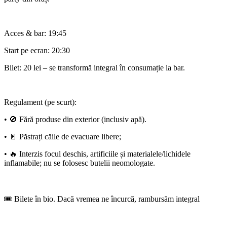
Acces & bar: 19:45
Start pe ecran: 20:30
Bilet: 20 lei – se transformă integral în consumație la bar.
Regulament (pe scurt):
• 🚫 Fără produse din exterior (inclusiv apă).
• 🚪 Păstrați căile de evacuare libere;
• 🔥 Interzis focul deschis, artificiile și materialele/lichidele
inflamabile; nu se folosesc butelii neomologate.
🎟️ Bilete în bio. Dacă vremea ne încurcă, rambursăm integral