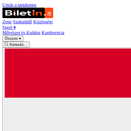
Ugrás a tartalomra
Zene
Szabadidő
Közösségi
Sport
▾
Művészet és Kultúra
Konferencia
Összes
▾
Keresés…