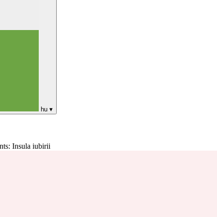
hu
▾
s: Insula iubirii