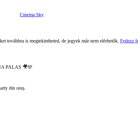
Cinema Sky
eket továbbra is megtekintheted, de jegyek már nem elérhetők.
Fedezz f
INA PALAS 🎥🩵
arty din oraș.