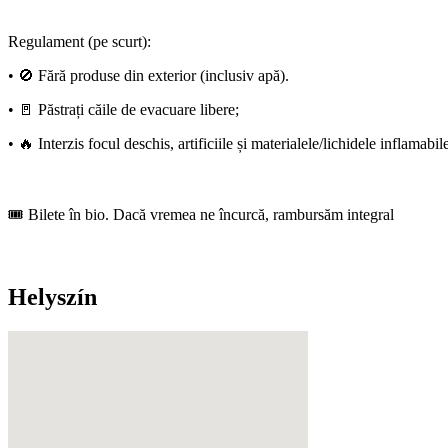
Regulament (pe scurt):
• 🚫 Fără produse din exterior (inclusiv apă).
• 🚪 Păstrați căile de evacuare libere;
• 🔥 Interzis focul deschis, artificiile și materialele/lichidele inflamab
🎟️ Bilete în bio. Dacă vremea ne încurcă, rambursăm integral
Helyszín