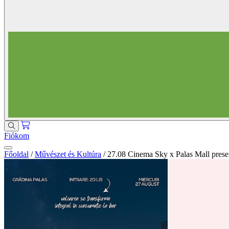
Fiókom
Főoldal
/
Művészet és Kultúra
/
27.08 Cinema Sky x Palas Mall present