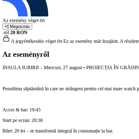
Az esemény véget ért
Megosztás
-tól
20 RON
A jegyértékesítés véget ért
Ez az esemény már lezajlott. A részlet
Az eseményről
INSULA IUBIRII – Miercuri, 27 august • PROIECȚIA ÎN GRĂD
Penultima săptămână în care ne strângem pentru cel mai mare watch p
Acces & bar: 19:45
Start pe ecran: 20:30
Bilet: 20 lei – se transformă integral în consumație la bar.