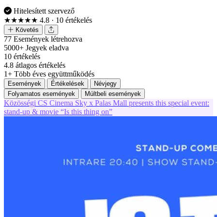
Hitelesített szervező
★★★★★
4.8
· 10 értékelés
Követés
77
Események létrehozva
5000+
Jegyek eladva
10
értékelés
4.8
átlagos értékelés
1+
Több éves együttműködés
Események
Értékelések
Névjegy
Folyamatos események
Múltbeli események
Közösségi
CS
Cinema Sky x Palas Mall presents this special event:
stand-up & movie “Is this thing on”