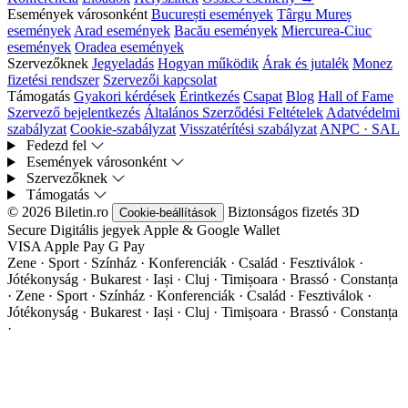
Események városonként
București események
Târgu Mureș
események
Arad események
Bacău események
Miercurea-Ciuc
események
Oradea események
Szervezőknek
Jegyeladás
Hogyan működik
Árak és jutalék
Monez
fizetési rendszer
Szervezői kapcsolat
Támogatás
Gyakori kérdések
Érintkezés
Csapat
Blog
Hall of Fame
Szervező bejelentkezés
Általános Szerződési Feltételek
Adatvédelmi
szabályzat
Cookie-szabályzat
Visszatérítési szabályzat
ANPC · SAL
Fedezd fel
Események városonként
Szervezőknek
Támogatás
© 2026 Biletin.ro
Biztonságos fizetés
3D
Cookie-beállítások
Secure
Digitális jegyek
Apple & Google Wallet
VISA
Apple Pay
G
Pay
Zene · Sport · Színház · Konferenciák · Család · Fesztiválok ·
Jótékonyság · Bukarest · Iași · Cluj · Timișoara · Brassó · Constanța
·
Zene · Sport · Színház · Konferenciák · Család · Fesztiválok ·
Jótékonyság · Bukarest · Iași · Cluj · Timișoara · Brassó · Constanța
·