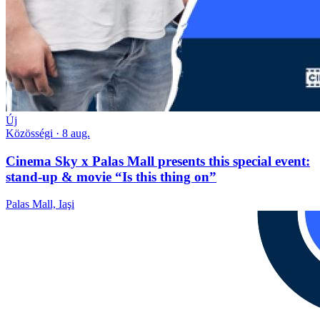
Új
Közösségi
· 8 aug.
Cinema Sky x Palas Mall presents this special event:
stand-up & movie “Is this thing on”
Palas Mall, Iaşi