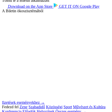
Töltsd le a Biletin alkalmazást
Download on the
App Store
GET IT ON
Google Play
A Biletin ökoszisztémából
fizetések eseményekhez →
Fedezd fel
Zene
Szabadidő
Közösségi
Sport
Művészet és Kultúra
Konferencia
Előadók
Helyszínek
Összes esemény →