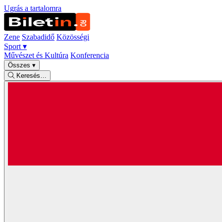
Ugrás a tartalomra
Zene
Szabadidő
Közösségi
Sport
▾
Művészet és Kultúra
Konferencia
Összes
▾
Keresés…