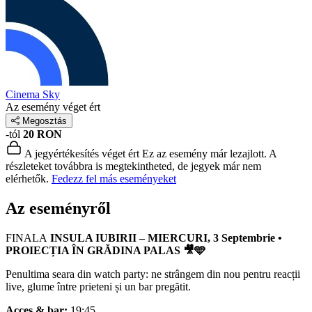
Cinema Sky
Az esemény véget ért
Megosztás
-tól
20 RON
A jegyértékesítés véget ért
Ez az esemény már lezajlott. A
részleteket továbbra is megtekintheted, de jegyek már nem
elérhetők.
Fedezz fel más eseményeket
Az eseményről
FINALA
INSULA IUBIRII – MIERCURI, 3 Septembrie •
PROIECȚIA ÎN GRĂDINA PALAS 🎥🩵
Penultima seara din watch party: ne strângem din nou pentru reacții
live, glume între prieteni și un bar pregătit.
Acces & bar:
19:45