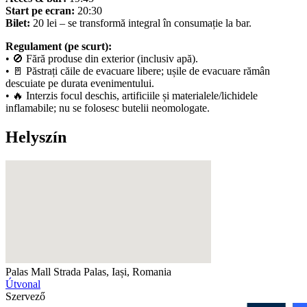
Start pe ecran:
20:30
Bilet:
20 lei – se transformă integral în consumație la bar.
Regulament (pe scurt):
• 🚫 Fără produse din exterior (inclusiv apă).
• 🚪 Păstrați căile de evacuare libere; ușile de evacuare rămân
descuiate pe durata evenimentului.
• 🔥 Interzis focul deschis, artificiile și materialele/lichidele
inflamabile; nu se folosesc butelii neomologate.
Helyszín
Palas Mall
Strada Palas, Iași, Romania
Útvonal
Szervező