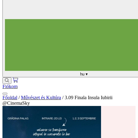
hu
▾
Fiókom
Főoldal
/
Művészet és Kultúra
/
3.09 Finala Insula Iubirii
@CinemaSky