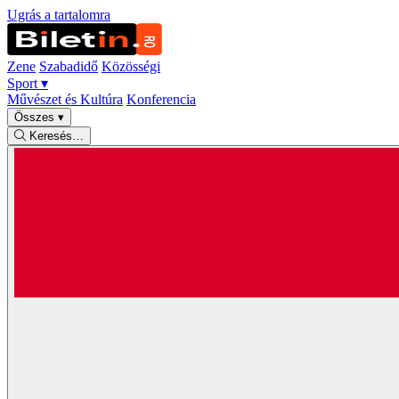
Ugrás a tartalomra
Zene
Szabadidő
Közösségi
Sport
▾
Művészet és Kultúra
Konferencia
Összes
▾
Keresés…