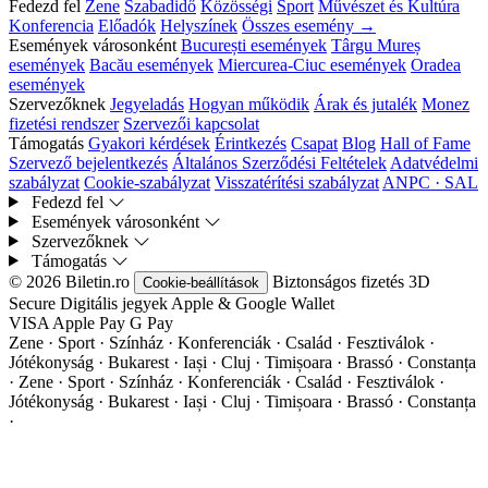
Fedezd fel
Zene
Szabadidő
Közösségi
Sport
Művészet és Kultúra
Konferencia
Előadók
Helyszínek
Összes esemény →
Események városonként
București események
Târgu Mureș
események
Bacău események
Miercurea-Ciuc események
Oradea
események
Szervezőknek
Jegyeladás
Hogyan működik
Árak és jutalék
Monez
fizetési rendszer
Szervezői kapcsolat
Támogatás
Gyakori kérdések
Érintkezés
Csapat
Blog
Hall of Fame
Szervező bejelentkezés
Általános Szerződési Feltételek
Adatvédelmi
szabályzat
Cookie-szabályzat
Visszatérítési szabályzat
ANPC · SAL
Fedezd fel
Események városonként
Szervezőknek
Támogatás
© 2026 Biletin.ro
Biztonságos fizetés
3D
Cookie-beállítások
Secure
Digitális jegyek
Apple & Google Wallet
VISA
Apple Pay
G
Pay
Zene · Sport · Színház · Konferenciák · Család · Fesztiválok ·
Jótékonyság · Bukarest · Iași · Cluj · Timișoara · Brassó · Constanța
·
Zene · Sport · Színház · Konferenciák · Család · Fesztiválok ·
Jótékonyság · Bukarest · Iași · Cluj · Timișoara · Brassó · Constanța
·