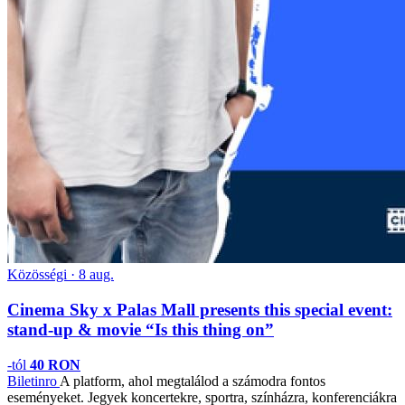
Közösségi · 8 aug.
Cinema Sky x Palas Mall presents this special event:
stand-up & movie “Is this thing on”
-tól
40 RON
Biletin
ro
A platform, ahol megtalálod a számodra fontos
eseményeket. Jegyek koncertekre, sportra, színházra, konferenciákra