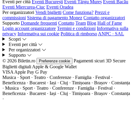
Eventi per città
Eventi București
Eventi Târgu Mureș
Eventi Bacău
Eventi Miercurea-Ciuc
Eventi Oradea
Per organizzatori
Vendi biglietti
Come funziona?
Prezzi e
commissioni
Sistema di pagamento Monez
Contatto organizzatori
Supporto
Domande frequenti
Contatto
Team
Blog
Hall of Fame
Login account organizzatore
Termini e condizioni
Informativa sulla
privacy
Informativa sui cookie
Politica di rimborso
ANPC · SAL
Scopri
Eventi per città
Per organizzatori
Supporto
© 2026 Biletin.ro
Pagamenti sicuri
3D Secure
Preferenze cookie
Biglietti digitali
Apple & Google Wallet
VISA
Apple Pay
G
Pay
Musica · Sport · Teatro · Conferenze · Famiglia · Festival ·
Beneficenza · Bucarest · Iași · Cluj · Timișoara · Brașov · Constanța
·
Musica · Sport · Teatro · Conferenze · Famiglia · Festival ·
Beneficenza · Bucarest · Iași · Cluj · Timișoara · Brașov · Constanța
·