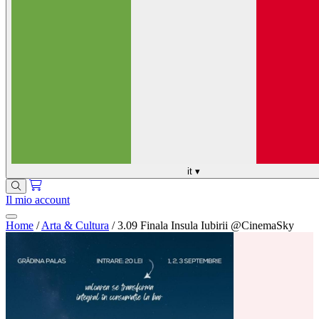
it
▾
Il mio account
Home
/
Arta & Cultura
/
3.09 Finala Insula Iubirii @CinemaSky