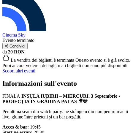
Cinema Sky
Evento terminato
Condividi
da
20 RON
La vendita dei biglietti è terminata
Questo evento si è già svolto.
Puoi ancora vedere i dettagli, ma i biglietti non sono più disponibili.
Scopri altri eventi
Informazioni sull'evento
FINALA
INSULA IUBIRII – MIERCURI, 3 Septembrie •
PROIECȚIA ÎN GRĂDINA PALAS 🎥🩵
Penultima seara din watch party: ne strângem din nou pentru reacții
live, glume între prieteni și un bar pregătit.
Acces & bar:
19:45
Start pe ecran:
20:30