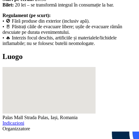
Bilet:
20 lei – se transformă integral în consumație la bar.
Regulament (pe scurt):
• 🚫 Fără produse din exterior (inclusiv apă).
• 🚪 Păstrați căile de evacuare libere; ușile de evacuare rămân
descuiate pe durata evenimentului.
• 🔥 Interzis focul deschis, artificiile și materialele/lichidele
inflamabile; nu se folosesc butelii neomologate.
Luogo
Palas Mall
Strada Palas, Iași, Romania
Indicazioni
Organizzatore