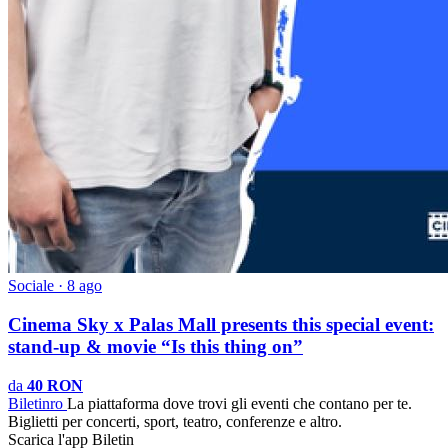
Sociale · 8 ago
Cinema Sky x Palas Mall presents this special event:
stand-up & movie “Is this thing on”
da
40 RON
Biletin
ro
La piattaforma dove trovi gli eventi che contano per te.
Biglietti per concerti, sport, teatro, conferenze e altro.
Scarica l'app Biletin