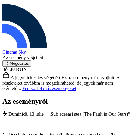
Cinema Sky
Az esemény véget ért
Megosztás
-tól
30 RON
A jegyértékesítés véget ért
Ez az esemény már lezajlott. A
részleteket továbbra is megtekintheted, de jegyek már nem
elérhetők.
Fedezz fel más eseményeket
Az eseményről
🎥 Duminică, 13 iulie – „Sub aceeași stea (The Fault in Our Stars)”
⏰ Deschidem porțile la 20 : 00 | Proiecția începe la 21 : 20