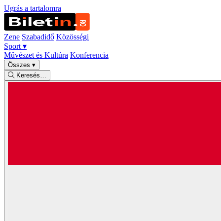
Ugrás a tartalomra
Zene
Szabadidő
Közösségi
Sport
▾
Művészet és Kultúra
Konferencia
Összes
▾
Keresés…