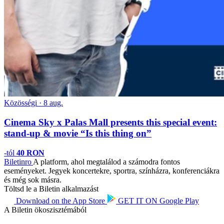
Közösségi · 8 aug.
Cinema Sky x Palas Mall presents this special event:
stand-up & movie “Is this thing on”
-tól
40 RON
Biletin
ro
A platform, ahol megtalálod a számodra fontos
eseményeket. Jegyek koncertekre, sportra, színházra, konferenciákra
és még sok másra.
Töltsd le a Biletin alkalmazást
Download on the
App Store
GET IT ON
Google Play
A Biletin ökoszisztémából