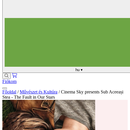
hu
▾
Fiókom
Főoldal
/
Művészet és Kultúra
/
Cinema Sky presents Sub Aceeași
Stea - The Fault in Our Stars