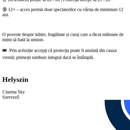
🔞 12+ – acces permis doar spectatorilor cu vârsta de minimum 12
ani.
O poveste despre iubire, fragilitate și curaj care a făcut milioane de
inimi să bată la unison.
🎟️ Prin achiziție accepți că proiecția poate fi anulată din cauza
vremii; primești ramburs integral dacă se întâmplă.
Helyszín
Cinema Sky
Szervező