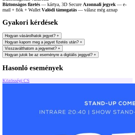
Biztonságos fizetés
— kártya, 3D Secure
Azonnali jegyek
— e-
mail + fiók + Wallet
Valódi támogatás
— válasz még aznap
Gyakori kérdések
Hogyan vásárolhatok jegyet?
+
Hogyan kapom meg a jegyet fizetés után?
+
Visszaválthatom a jegyemet?
+
Hogyan jutok be az eseményre a digitális jeggyel?
+
Hasonló események
Közösségi
CS