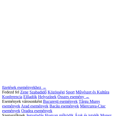
fizetések eseményekhez →
Fedezd fel
Zene
Szabadidő
Közösségi
Sport
Művészet és Kultúra
Konferencia
Előadók
Helyszínek
Összes esemény →
Események városonként
București események
Târgu Mureș
események
Arad események
Bacău események
Miercurea-Ciuc
események
Oradea események
Szervezőknek
Jegyeladás
Hogyan működik
Árak és jutalék
Monez