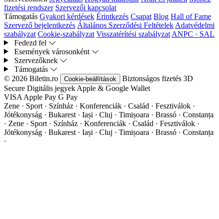
fizetési rendszer
Szervezői kapcsolat
Támogatás
Gyakori kérdések
Érintkezés
Csapat
Blog
Hall of Fame
Szervező bejelentkezés
Általános Szerződési Feltételek
Adatvédelmi
szabályzat
Cookie-szabályzat
Visszatérítési szabályzat
ANPC · SAL
Fedezd fel
Események városonként
Szervezőknek
Támogatás
© 2026 Biletin.ro
Biztonságos fizetés
3D
Cookie-beállítások
Secure
Digitális jegyek
Apple & Google Wallet
VISA
Apple Pay
G
Pay
Zene · Sport · Színház · Konferenciák · Család · Fesztiválok ·
Jótékonyság · Bukarest · Iași · Cluj · Timișoara · Brassó · Constanța
·
Zene · Sport · Színház · Konferenciák · Család · Fesztiválok ·
Jótékonyság · Bukarest · Iași · Cluj · Timișoara · Brassó · Constanța
·