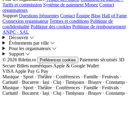
Tarifs et commission
Système de paiement Monez
Contact
organisateurs
Support
Questions fréquentes
Contact
Équipe
Blog
Hall of Fame
Connexion organisateur
Termes et conditions
Politique de
confidentialité
Politique des cookies
Politique de remboursement
ANPC · SAL
Découvrir
Événements par ville
Pour les organisateurs
Support
© 2026 Biletin.ro
Paiements sécurisés
3D
Préférences cookies
Secure
Billets numériques
Apple & Google Wallet
VISA
Apple Pay
G
Pay
Musique · Sport · Théâtre · Conférences · Famille · Festivals ·
Caritatif · Bucarest · Iași · Cluj · Timișoara · Brașov · Constanța ·
Musique · Sport · Théâtre · Conférences · Famille · Festivals ·
Caritatif · Bucarest · Iași · Cluj · Timișoara · Brașov · Constanța ·