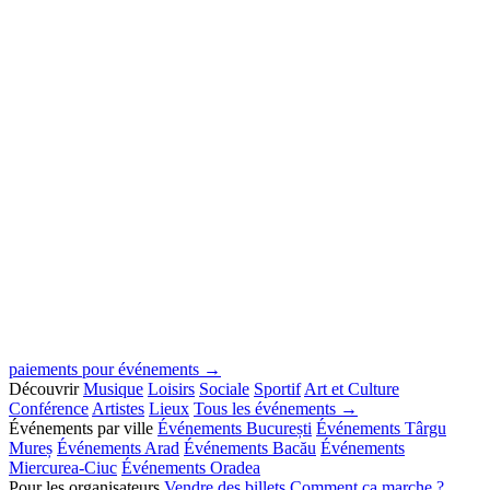
paiements pour événements →
Découvrir
Musique
Loisirs
Sociale
Sportif
Art et Culture
Conférence
Artistes
Lieux
Tous les événements →
Événements par ville
Événements București
Événements Târgu
Mureș
Événements Arad
Événements Bacău
Événements
Miercurea-Ciuc
Événements Oradea
Pour les organisateurs
Vendre des billets
Comment ça marche ?