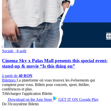
Sociale · 8 août
Cinema Sky x Palas Mall presents this special event:
stand-up & movie “Is this thing on”
à partir de
40 RON
Biletin
ro
La plateforme où vous trouvez les événements qui
comptent pour vous. Billets pour concerts, sport, théâtre,
conférences et plus.
Téléchargez l'application Biletin
Download on the
App Store
GET IT ON
Google Play
De l'écosystème Biletin