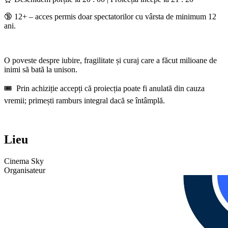
🔞 12+ – acces permis doar spectatorilor cu vârsta de minimum 12
ani.
O poveste despre iubire, fragilitate și curaj care a făcut milioane de
inimi să bată la unison.
🎟️ Prin achiziție accepți că proiecția poate fi anulată din cauza
vremii; primești ramburs integral dacă se întâmplă.
Lieu
Cinema Sky
Organisateur