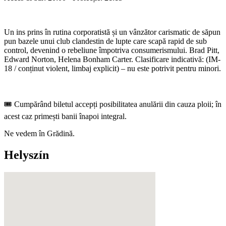
Un ins prins în rutina corporatistă și un vânzător carismatic de săpun
pun bazele unui club clandestin de lupte care scapă rapid de sub
control, devenind o rebeliune împotriva consumerismului. Brad Pitt,
Edward Norton, Helena Bonham Carter. Clasificare indicativă: (IM-
18 / conținut violent, limbaj explicit) – nu este potrivit pentru minori.
🎟️ Cumpărând biletul accepți posibilitatea anulării din cauza ploii; în
acest caz primești banii înapoi integral.
Ne vedem în Grădină.
Helyszín