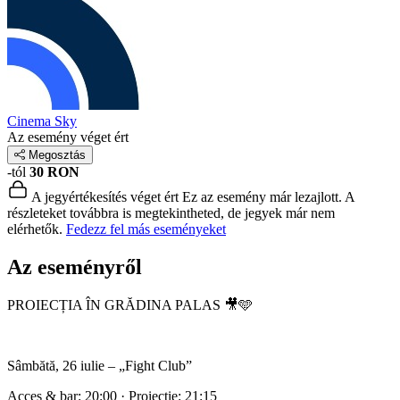
Cinema Sky
Az esemény véget ért
Megosztás
-tól
30 RON
A jegyértékesítés véget ért
Ez az esemény már lezajlott. A
részleteket továbbra is megtekintheted, de jegyek már nem
elérhetők.
Fedezz fel más eseményeket
Az eseményről
PROIECȚIA ÎN GRĂDINA PALAS 🎥🩵
Sâmbătă, 26 iulie – „Fight Club”
Acces & bar: 20:00 · Proiecție: 21:15