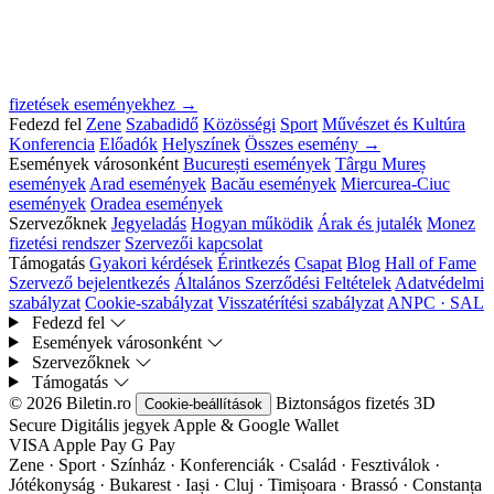
fizetések eseményekhez →
Fedezd fel
Zene
Szabadidő
Közösségi
Sport
Művészet és Kultúra
Konferencia
Előadók
Helyszínek
Összes esemény →
Események városonként
București események
Târgu Mureș
események
Arad események
Bacău események
Miercurea-Ciuc
események
Oradea események
Szervezőknek
Jegyeladás
Hogyan működik
Árak és jutalék
Monez
fizetési rendszer
Szervezői kapcsolat
Támogatás
Gyakori kérdések
Érintkezés
Csapat
Blog
Hall of Fame
Szervező bejelentkezés
Általános Szerződési Feltételek
Adatvédelmi
szabályzat
Cookie-szabályzat
Visszatérítési szabályzat
ANPC · SAL
Fedezd fel
Események városonként
Szervezőknek
Támogatás
© 2026 Biletin.ro
Biztonságos fizetés
3D
Cookie-beállítások
Secure
Digitális jegyek
Apple & Google Wallet
VISA
Apple Pay
G
Pay
Zene · Sport · Színház · Konferenciák · Család · Fesztiválok ·
Jótékonyság · Bukarest · Iași · Cluj · Timișoara · Brassó · Constanța