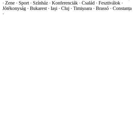
·
Zene · Sport · Színház · Konferenciák · Család · Fesztiválok ·
Jótékonyság · Bukarest · Iași · Cluj · Timișoara · Brassó · Constanța
·