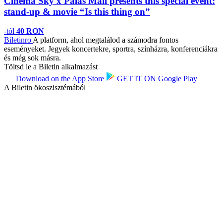
Cinema Sky x Palas Mall presents this special event:
stand-up & movie “Is this thing on”
-tól
40 RON
Biletin
ro
A platform, ahol megtalálod a számodra fontos
eseményeket. Jegyek koncertekre, sportra, színházra, konferenciákra
és még sok másra.
Töltsd le a Biletin alkalmazást
Download on the
App Store
GET IT ON
Google Play
A Biletin ökoszisztémából