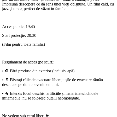
Împreună descoperă ce dă sens unei vieți obișnuite. Un film cald, cu
jazz și umor, perfect de văzut în familie.
Acces public: 19:45
Start proiecție: 20:30
(Film pentru toată familia)
Regulament de acces (pe scurt):
• 🚫 Fără produse din exterior (inclusiv apă).
• 🚪 Păstrați căile de evacuare libere; ușile de evacuare rămân
descuiate pe durata evenimentului.
• 🔥 Interzis focul deschis, artificiile și materialele/lichidele
inflamabile; nu se folosesc butelii neomologate.
Ne vedem sub cerul liber. 🍿