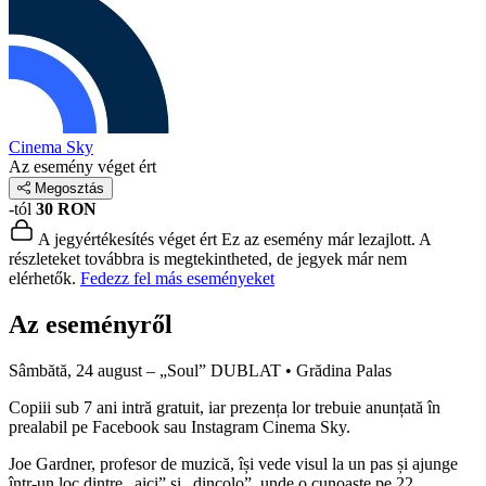
Cinema Sky
Az esemény véget ért
Megosztás
-tól
30 RON
A jegyértékesítés véget ért
Ez az esemény már lezajlott. A
részleteket továbbra is megtekintheted, de jegyek már nem
elérhetők.
Fedezz fel más eseményeket
Az eseményről
Sâmbătă, 24 august – „Soul” DUBLAT • Grădina Palas
Copiii sub 7 ani intră gratuit, iar prezența lor trebuie anunțată în
prealabil pe Facebook sau Instagram Cinema Sky.
Joe Gardner, profesor de muzică, își vede visul la un pas și ajunge
într-un loc dintre „aici” și „dincolo”, unde o cunoaște pe 22.