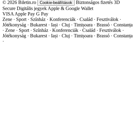
© 2026 Biletin.ro
Biztonságos fizetés
3D
Cookie-beállítások
Secure
Digitális jegyek
Apple & Google Wallet
VISA
Apple Pay
G
Pay
Zene · Sport · Színház · Konferenciák · Család · Fesztiválok ·
Jótékonyság · Bukarest · Iași · Cluj · Timișoara · Brassó · Constanța
·
Zene · Sport · Színház · Konferenciák · Család · Fesztiválok ·
Jótékonyság · Bukarest · Iași · Cluj · Timișoara · Brassó · Constanța
·