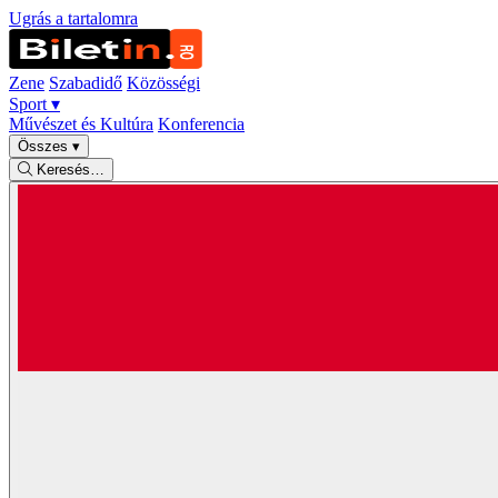
Ugrás a tartalomra
Zene
Szabadidő
Közösségi
Sport
▾
Művészet és Kultúra
Konferencia
Összes
▾
Keresés…