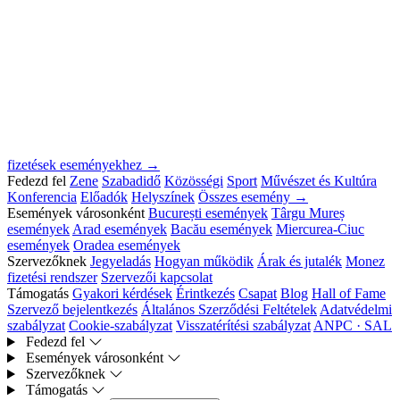
fizetések eseményekhez →
Fedezd fel
Zene
Szabadidő
Közösségi
Sport
Művészet és Kultúra
Konferencia
Előadók
Helyszínek
Összes esemény →
Események városonként
București események
Târgu Mureș
események
Arad események
Bacău események
Miercurea-Ciuc
események
Oradea események
Szervezőknek
Jegyeladás
Hogyan működik
Árak és jutalék
Monez
fizetési rendszer
Szervezői kapcsolat
Támogatás
Gyakori kérdések
Érintkezés
Csapat
Blog
Hall of Fame
Szervező bejelentkezés
Általános Szerződési Feltételek
Adatvédelmi
szabályzat
Cookie-szabályzat
Visszatérítési szabályzat
ANPC · SAL
Fedezd fel
Események városonként
Szervezőknek
Támogatás