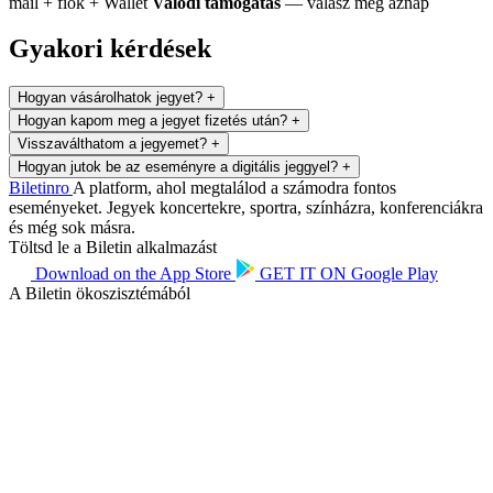
mail + fiók + Wallet
Valódi támogatás
— válasz még aznap
Gyakori kérdések
Hogyan vásárolhatok jegyet?
+
Hogyan kapom meg a jegyet fizetés után?
+
Visszaválthatom a jegyemet?
+
Hogyan jutok be az eseményre a digitális jeggyel?
+
Biletin
ro
A platform, ahol megtalálod a számodra fontos
eseményeket. Jegyek koncertekre, sportra, színházra, konferenciákra
és még sok másra.
Töltsd le a Biletin alkalmazást
Download on the
App Store
GET IT ON
Google Play
A Biletin ökoszisztémából