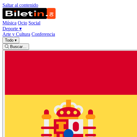
Saltar al contenido
Música
Ocio
Social
Deporte
▾
Arte y Cultura
Conferencia
Todo
▾
Buscar…