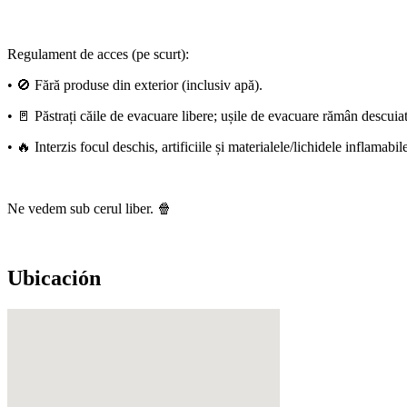
Regulament de acces (pe scurt):
• 🚫 Fără produse din exterior (inclusiv apă).
• 🚪 Păstrați căile de evacuare libere; ușile de evacuare rămân descuia
• 🔥 Interzis focul deschis, artificiile și materialele/lichidele inflamab
Ne vedem sub cerul liber. 🍿
Ubicación