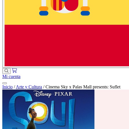
Mi cuenta
Inicio
/
Arte y Cultura
/
Cinema Sky x Palas Mall presents: Suflet