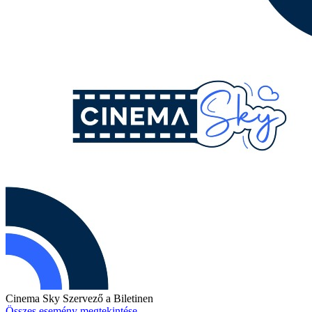
Cinema Sky
Szervező a Biletinen
Összes esemény megtekintése