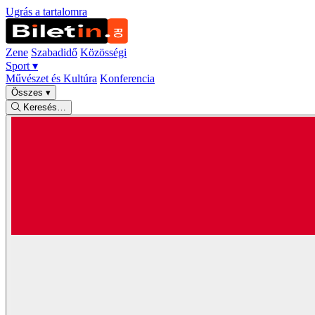
Ugrás a tartalomra
Zene
Szabadidő
Közösségi
Sport
▾
Művészet és Kultúra
Konferencia
Összes
▾
Keresés…