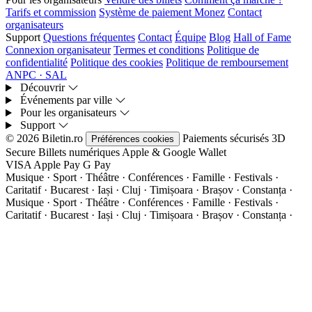
Tarifs et commission
Système de paiement Monez
Contact
organisateurs
Support
Questions fréquentes
Contact
Équipe
Blog
Hall of Fame
Connexion organisateur
Termes et conditions
Politique de
confidentialité
Politique des cookies
Politique de remboursement
ANPC · SAL
Découvrir
Événements par ville
Pour les organisateurs
Support
© 2026 Biletin.ro
Paiements sécurisés
3D
Préférences cookies
Secure
Billets numériques
Apple & Google Wallet
VISA
Apple Pay
G
Pay
Musique · Sport · Théâtre · Conférences · Famille · Festivals ·
Caritatif · Bucarest · Iași · Cluj · Timișoara · Brașov · Constanța ·
Musique · Sport · Théâtre · Conférences · Famille · Festivals ·
Caritatif · Bucarest · Iași · Cluj · Timișoara · Brașov · Constanța ·