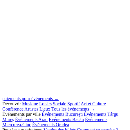
paiements pour événements →
Découvrir
Musique
Loisirs
Sociale
Sportif
Art et Culture
Conférence
Artistes
Lieux
Tous les événements →
Événements par ville
Événements București
Événements Târgu
Mureș
Événements Arad
Événements Bacău
Événements
Miercurea-Ciuc
Événements Oradea
Pour les organisateurs
Vendre des billets
Comment ça marche ?