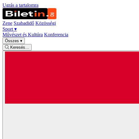
Ugrás a tartalomra
Zene
Szabadidő
Közösségi
Sport
▾
Művészet és Kultúra
Konferencia
Összes
▾
Keresés…