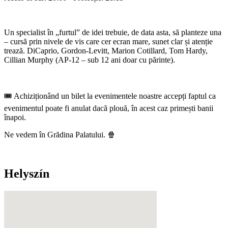
Un specialist în „furtul” de idei trebuie, de data asta, să planteze una
– cursă prin nivele de vis care cer ecran mare, sunet clar și atenție
trează. DiCaprio, Gordon-Levitt, Marion Cotillard, Tom Hardy,
Cillian Murphy (AP-12 – sub 12 ani doar cu părinte).
🎟️ Achiziționând un bilet la evenimentele noastre accepți faptul ca
evenimentul poate fi anulat dacă plouă, în acest caz primești banii
înapoi.
Ne vedem în Grădina Palatului. 🍿
Helyszín