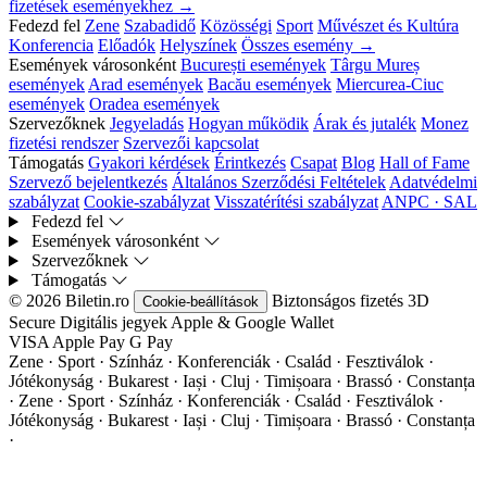
fizetések eseményekhez →
Fedezd fel
Zene
Szabadidő
Közösségi
Sport
Művészet és Kultúra
Konferencia
Előadók
Helyszínek
Összes esemény →
Események városonként
București események
Târgu Mureș
események
Arad események
Bacău események
Miercurea-Ciuc
események
Oradea események
Szervezőknek
Jegyeladás
Hogyan működik
Árak és jutalék
Monez
fizetési rendszer
Szervezői kapcsolat
Támogatás
Gyakori kérdések
Érintkezés
Csapat
Blog
Hall of Fame
Szervező bejelentkezés
Általános Szerződési Feltételek
Adatvédelmi
szabályzat
Cookie-szabályzat
Visszatérítési szabályzat
ANPC · SAL
Fedezd fel
Események városonként
Szervezőknek
Támogatás
© 2026 Biletin.ro
Biztonságos fizetés
3D
Cookie-beállítások
Secure
Digitális jegyek
Apple & Google Wallet
VISA
Apple Pay
G
Pay
Zene · Sport · Színház · Konferenciák · Család · Fesztiválok ·
Jótékonyság · Bukarest · Iași · Cluj · Timișoara · Brassó · Constanța
·
Zene · Sport · Színház · Konferenciák · Család · Fesztiválok ·
Jótékonyság · Bukarest · Iași · Cluj · Timișoara · Brassó · Constanța
·