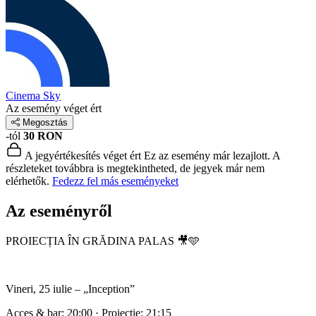
Cinema Sky
Az esemény véget ért
Megosztás
-tól
30 RON
A jegyértékesítés véget ért
Ez az esemény már lezajlott. A
részleteket továbbra is megtekintheted, de jegyek már nem
elérhetők.
Fedezz fel más eseményeket
Az eseményről
PROIECȚIA ÎN GRĂDINA PALAS 🎥🩵
Vineri, 25 iulie – „Inception”
Acces & bar: 20:00 · Proiecție: 21:15