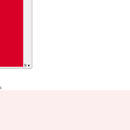
fr
▾
n