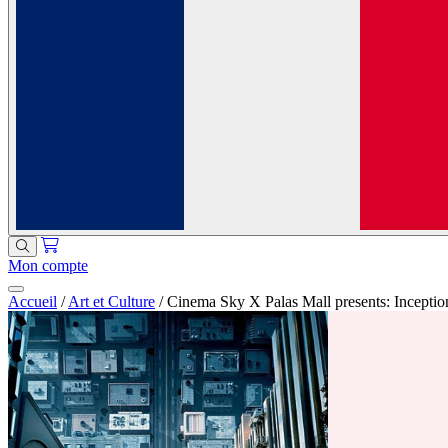
Mon compte
Accueil
/
Art et Culture
/
Cinema Sky X Palas Mall presents: Inceptio