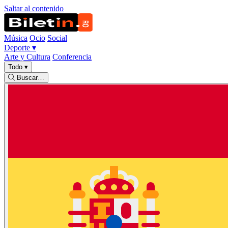
Saltar al contenido
Música
Ocio
Social
Deporte
▾
Arte y Cultura
Conferencia
Todo
▾
Buscar…