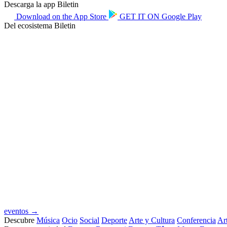
Descarga la app Biletin
Download on the
App Store
GET IT ON
Google Play
Del ecosistema Biletin
eventos →
Descubre
Música
Ocio
Social
Deporte
Arte y Cultura
Conferencia
Art