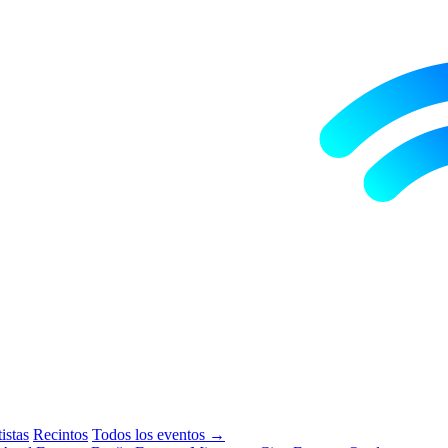
istas
Recintos
Todos los eventos →