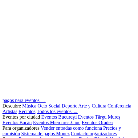
pagos para eventos →
Descubre
Música
Ocio
Social
Deporte
Arte y Cultura
Conferencia
Artistas
Recintos
Todos los eventos →
Eventos por ciudad
Eventos București
Eventos Târgu Mureș
Eventos Bacău
Eventos Miercurea-Ciuc
Eventos Oradea
Para organizadores
Vender entradas
como funciona
Precios y
comisión
Sistema de pagos Monez
Contacto organizadores