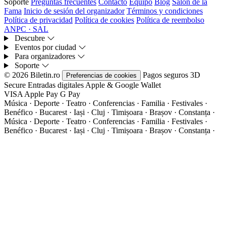
Soporte
Preguntas frecuentes
Contacto
Equipo
Blog
Salón de la
Fama
Inicio de sesión del organizador
Términos y condiciones
Política de privacidad
Política de cookies
Política de reembolso
ANPC · SAL
Descubre
Eventos por ciudad
Para organizadores
Soporte
© 2026 Biletin.ro
Pagos seguros
3D
Preferencias de cookies
Secure
Entradas digitales
Apple & Google Wallet
VISA
Apple Pay
G
Pay
Música · Deporte · Teatro · Conferencias · Familia · Festivales ·
Benéfico · Bucarest · Iași · Cluj · Timișoara · Brașov · Constanța ·
Música · Deporte · Teatro · Conferencias · Familia · Festivales ·
Benéfico · Bucarest · Iași · Cluj · Timișoara · Brașov · Constanța ·