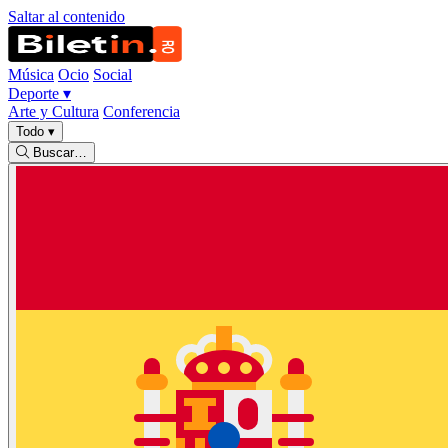
Saltar al contenido
Música
Ocio
Social
Deporte
▾
Arte y Cultura
Conferencia
Todo
▾
Buscar…