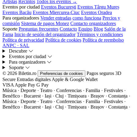
Artistas
Recintos
Todos los eventos →
Eventos por ciudad
Eventos București
Eventos Târgu Mureș
Eventos Bacău
Eventos Miercurea-Ciuc
Eventos Oradea
Para organizadores
Vender entradas
como funciona
Precios y
comisión
Sistema de pagos Monez
Contacto organizadores
Soporte
Preguntas frecuentes
Contacto
Equipo
Blog
Salón de la
Fama
Inicio de sesión del organizador
Términos y condiciones
Política de privacidad
Política de cookies
Política de reembolso
ANPC · SAL
Descubre
Eventos por ciudad
Para organizadores
Soporte
© 2026 Biletin.ro
Pagos seguros
3D
Preferencias de cookies
Secure
Entradas digitales
Apple & Google Wallet
VISA
Apple Pay
G
Pay
Música · Deporte · Teatro · Conferencias · Familia · Festivales ·
Benéfico · Bucarest · Iași · Cluj · Timișoara · Brașov · Constanța ·
Música · Deporte · Teatro · Conferencias · Familia · Festivales ·
Benéfico · Bucarest · Iași · Cluj · Timișoara · Brașov · Constanța ·