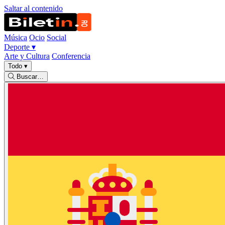
Saltar al contenido
Música
Ocio
Social
Deporte
▾
Arte y Cultura
Conferencia
Todo
▾
Buscar…