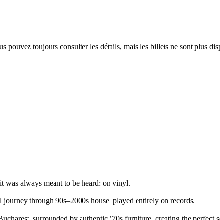
 pouvez toujours consulter les détails, mais les billets ne sont plus dis
it was always meant to be heard: on vinyl.
ial journey through 90s–2000s house, played entirely on records.
charest, surrounded by authentic ’70s furniture, creating the perfect set