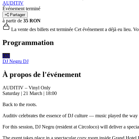
AUDITIV
Événement terminé
Partager
à partir de
35 RON
La vente des billets est terminée
Cet événement a déjà eu lieu. Vous
Programmation
DN
DJ Negru
DJ
À propos de l'événement
AUDITIV – Vinyl Only
Saturday | 21 March | 18:00
Back to the roots.
Auditiv celebrates the essence of DJ culture — music played the way 
For this session, DJ Negru (resident at Circoloco) will deliver a spec
The event takes place in a spectacular cozy room inside Grand Hotel Bu