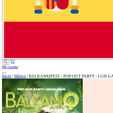
Mi cuenta
Inicio
/
Música
/
BALKANIQFEST - POP-OUT PARTY - LUIS G