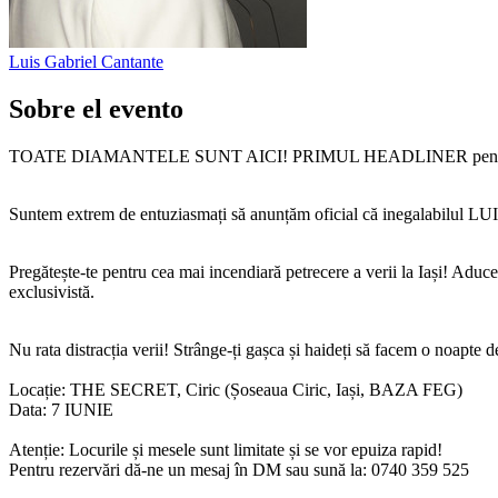
Luis Gabriel
Cantante
Sobre el evento
TOATE DIAMANTELE SUNT AICI! PRIMUL HEADLINER pentru B
Suntem extrem de entuziasmați să anunțăm oficial că inegalabilul 
Pregătește-te pentru cea mai incendiară petrecere a verii la Iași! Aducem 
exclusivistă.
Nu rata distracția verii! Strânge-ți gașca și haideți să facem o noapte d
Locație: THE SECRET, Ciric (Șoseaua Ciric, Iași, BAZA FEG)
Data: 7 IUNIE
Atenție: Locurile și mesele sunt limitate și se vor epuiza rapid!
Pentru rezervări dă-ne un mesaj în DM sau sună la: 0740 359 525