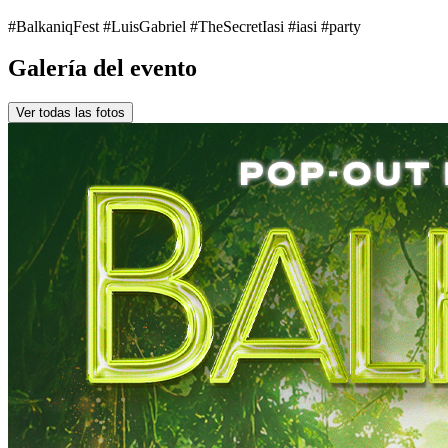
#BalkaniqFest #LuisGabriel #TheSecretIasi #iasi #party
Galería del evento
Ver todas las fotos