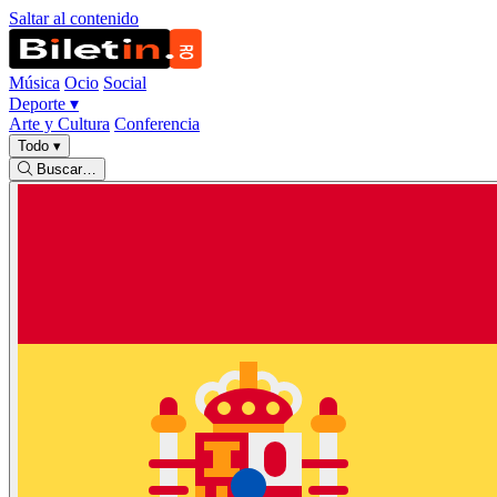
Saltar al contenido
Música
Ocio
Social
Deporte
▾
Arte y Cultura
Conferencia
Todo
▾
Buscar…