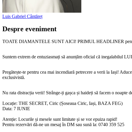
Luis Gabriel
Cântăreț
Despre eveniment
TOATE DIAMANTELE SUNT AICI! PRIMUL HEADLINER pentru B
Suntem extrem de entuziasmați să anunțăm oficial că inegalabilul 
Pregătește-te pentru cea mai incendiară petrecere a verii la Iași! Aducem 
exclusivistă.
Nu rata distracția verii! Strânge-ți gașca și haideți să facem o noapte d
Locație: THE SECRET, Ciric (Șoseaua Ciric, Iași, BAZA FEG)
Data: 7 IUNIE
Atenție: Locurile și mesele sunt limitate și se vor epuiza rapid!
Pentru rezervări dă-ne un mesaj în DM sau sună la: 0740 359 525