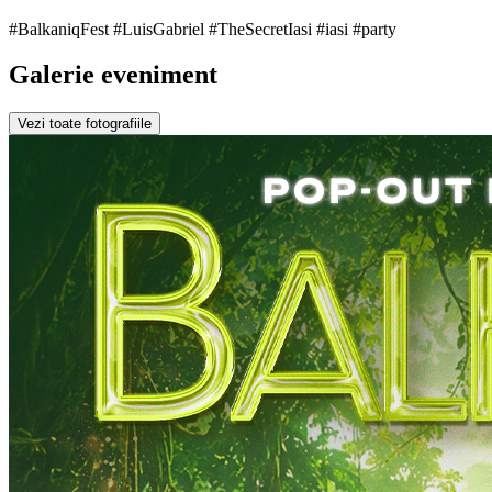
#BalkaniqFest #LuisGabriel #TheSecretIasi #iasi #party
Galerie eveniment
Vezi toate fotografiile