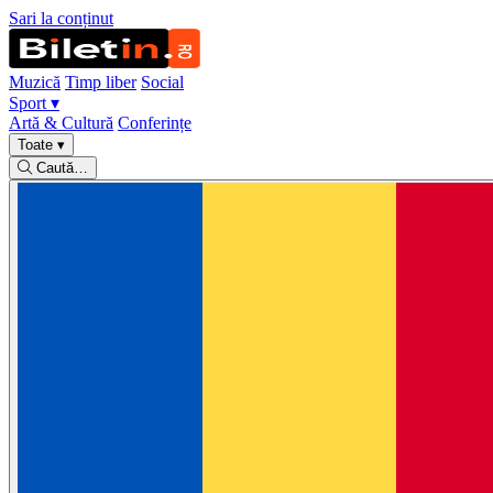
Sari la conținut
Muzică
Timp liber
Social
Sport
▾
Artă & Cultură
Conferințe
Toate
▾
Caută…