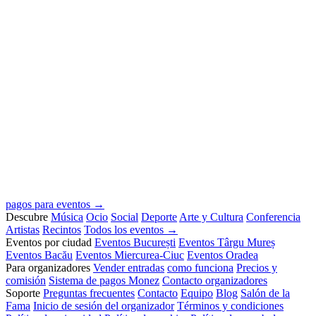
pagos para eventos →
Descubre
Música
Ocio
Social
Deporte
Arte y Cultura
Conferencia
Artistas
Recintos
Todos los eventos →
Eventos por ciudad
Eventos București
Eventos Târgu Mureș
Eventos Bacău
Eventos Miercurea-Ciuc
Eventos Oradea
Para organizadores
Vender entradas
como funciona
Precios y
comisión
Sistema de pagos Monez
Contacto organizadores
Soporte
Preguntas frecuentes
Contacto
Equipo
Blog
Salón de la
Fama
Inicio de sesión del organizador
Términos y condiciones