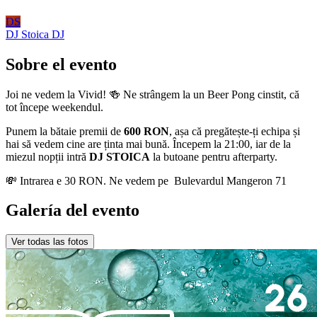
DS
DJ Stoica
DJ
Sobre el evento
Joi ne vedem la Vivid! 🍻 Ne strângem la un Beer Pong cinstit, că
tot începe weekendul.
Punem la bătaie premii de
600 RON
, așa că pregătește-ți echipa și
hai să vedem cine are ținta mai bună. Începem la 21:00, iar de la
miezul nopții intră
DJ STOICA
la butoane pentru afterparty.
💸 Intrarea e 30 RON. Ne vedem pe Bulevardul Mangeron 71
Galería del evento
Ver todas las fotos