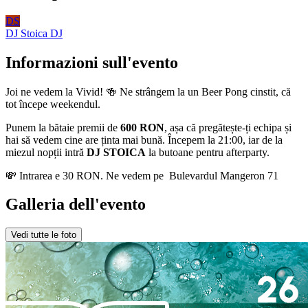
DS
DJ Stoica
DJ
Informazioni sull'evento
Joi ne vedem la Vivid! 🍻 Ne strângem la un Beer Pong cinstit, că
tot începe weekendul.
Punem la bătaie premii de
600 RON
, așa că pregătește-ți echipa și
hai să vedem cine are ținta mai bună. Începem la 21:00, iar de la
miezul nopții intră
DJ STOICA
la butoane pentru afterparty.
💸 Intrarea e 30 RON. Ne vedem pe Bulevardul Mangeron 71
Galleria dell'evento
Vedi tutte le foto