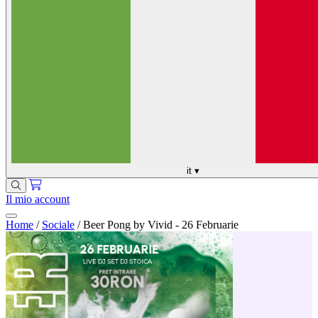
it
▾
Il mio account
Home
/
Sociale
/
Beer Pong by Vivid - 26 Februarie