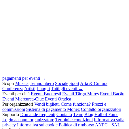
pagamenti per eventi →
Scopri
Musica
Tempo libero
Sociale
Sport
Arta & Cultura
Conferenza
Artisti
Luoghi
Tutti gli eventi →
Eventi per città
Eventi București
Eventi Târgu Mureș
Eventi Bacău
Eventi Miercurea-Ciuc
Eventi Oradea
Per organizzatori
Vendi biglietti
Come funziona?
Prezzi e
commissioni
Sistema di pagamento Monez
Contatto organizzatori
Supporto
Domande frequenti
Contatto
Team
Blog
Hall of Fame
Login account organizzatore
Termini e condizioni
Informativa sulla
privacy
Informativa sui cookie
Politica di rimborso
ANPC · SAL