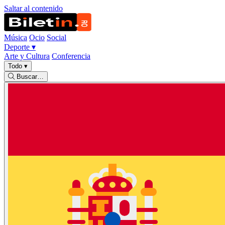
Saltar al contenido
Música
Ocio
Social
Deporte
▾
Arte y Cultura
Conferencia
Todo
▾
Buscar…