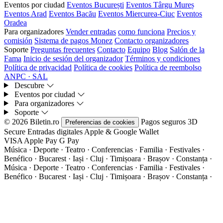
Eventos por ciudad
Eventos București
Eventos Târgu Mureș
Eventos Arad
Eventos Bacău
Eventos Miercurea-Ciuc
Eventos
Oradea
Para organizadores
Vender entradas
como funciona
Precios y
comisión
Sistema de pagos Monez
Contacto organizadores
Soporte
Preguntas frecuentes
Contacto
Equipo
Blog
Salón de la
Fama
Inicio de sesión del organizador
Términos y condiciones
Política de privacidad
Política de cookies
Política de reembolso
ANPC · SAL
Descubre
Eventos por ciudad
Para organizadores
Soporte
© 2026 Biletin.ro
Pagos seguros
3D
Preferencias de cookies
Secure
Entradas digitales
Apple & Google Wallet
VISA
Apple Pay
G
Pay
Música · Deporte · Teatro · Conferencias · Familia · Festivales ·
Benéfico · Bucarest · Iași · Cluj · Timișoara · Brașov · Constanța ·
Música · Deporte · Teatro · Conferencias · Familia · Festivales ·
Benéfico · Bucarest · Iași · Cluj · Timișoara · Brașov · Constanța ·