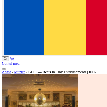
Contul meu
Acasă
/
Muzică
/
BITE — Beats In Tiny Establishments | #002