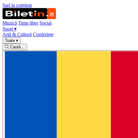
Sari la conținut
Muzică
Timp liber
Social
Sport
▾
Artă & Cultură
Conferințe
Toate
▾
Caută…