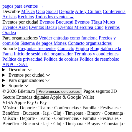
pagos para eventos →
Descubre
Música
Ocio
Social
Deporte
Arte y Cultura
Conferencia
Artistas
Recintos
Todos los eventos →
Eventos por ciudad
Eventos București
Eventos Târgu Mureș
Eventos Arad
Eventos Bacău
Eventos Miercurea-Ciuc
Eventos
Oradea
Para organizadores
Vender entradas
como funciona
Precios y
comisión
Sistema de pagos Monez
Contacto organizadores
Soporte
Preguntas frecuentes
Contacto
Equipo
Blog
Salón de la
Fama
Inicio de sesión del organizador
Términos y condiciones
Política de privacidad
Política de cookies
Política de reembolso
ANPC · SAL
Descubre
Eventos por ciudad
Para organizadores
Soporte
© 2026 Biletin.ro
Pagos seguros
3D
Preferencias de cookies
Secure
Entradas digitales
Apple & Google Wallet
VISA
Apple Pay
G
Pay
Música · Deporte · Teatro · Conferencias · Familia · Festivales ·
Benéfico · Bucarest · Iași · Cluj · Timișoara · Brașov · Constanța ·
Música · Deporte · Teatro · Conferencias · Familia · Festivales ·
Benéfico · Bucarest · Iași · Cluj · Timișoara · Brașov · Constanța ·