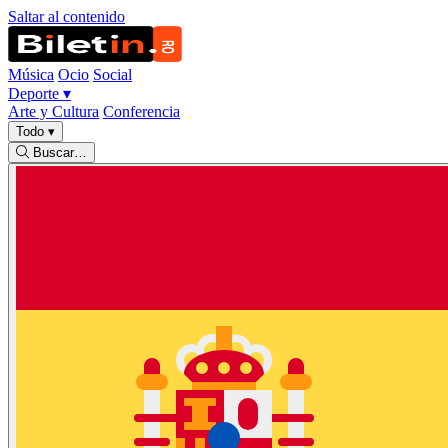
Saltar al contenido
Música
Ocio
Social
Deporte
▾
Arte y Cultura
Conferencia
Todo
▾
Buscar…