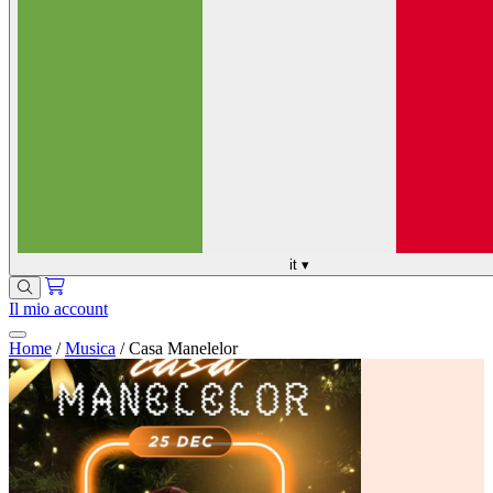
it
▾
Il mio account
Home
/
Musica
/
Casa Manelelor