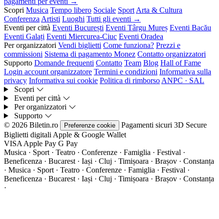
pagamenti per eventi →
Scopri
Musica
Tempo libero
Sociale
Sport
Arta & Cultura
Conferenza
Artisti
Luoghi
Tutti gli eventi →
Eventi per città
Eventi București
Eventi Târgu Mureș
Eventi Bacău
Eventi Galați
Eventi Miercurea-Ciuc
Eventi Oradea
Per organizzatori
Vendi biglietti
Come funziona?
Prezzi e
commissioni
Sistema di pagamento Monez
Contatto organizzatori
Supporto
Domande frequenti
Contatto
Team
Blog
Hall of Fame
Login account organizzatore
Termini e condizioni
Informativa sulla
privacy
Informativa sui cookie
Politica di rimborso
ANPC · SAL
Scopri
Eventi per città
Per organizzatori
Supporto
© 2026 Biletin.ro
Pagamenti sicuri
3D Secure
Preferenze cookie
Biglietti digitali
Apple & Google Wallet
VISA
Apple Pay
G
Pay
Musica · Sport · Teatro · Conferenze · Famiglia · Festival ·
Beneficenza · Bucarest · Iași · Cluj · Timișoara · Brașov · Constanța
·
Musica · Sport · Teatro · Conferenze · Famiglia · Festival ·
Beneficenza · Bucarest · Iași · Cluj · Timișoara · Brașov · Constanța
·