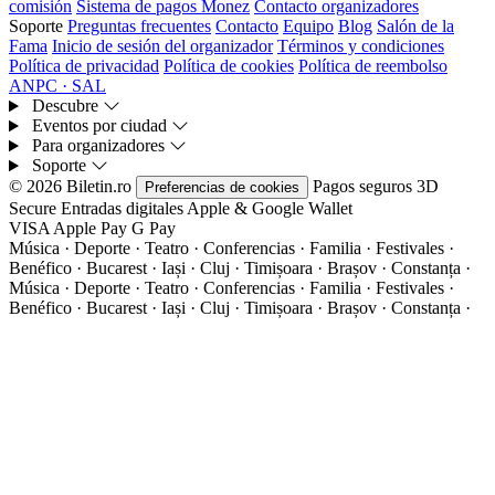
comisión
Sistema de pagos Monez
Contacto organizadores
Soporte
Preguntas frecuentes
Contacto
Equipo
Blog
Salón de la
Fama
Inicio de sesión del organizador
Términos y condiciones
Política de privacidad
Política de cookies
Política de reembolso
ANPC · SAL
Descubre
Eventos por ciudad
Para organizadores
Soporte
© 2026 Biletin.ro
Pagos seguros
3D
Preferencias de cookies
Secure
Entradas digitales
Apple & Google Wallet
VISA
Apple Pay
G
Pay
Música · Deporte · Teatro · Conferencias · Familia · Festivales ·
Benéfico · Bucarest · Iași · Cluj · Timișoara · Brașov · Constanța ·
Música · Deporte · Teatro · Conferencias · Familia · Festivales ·
Benéfico · Bucarest · Iași · Cluj · Timișoara · Brașov · Constanța ·