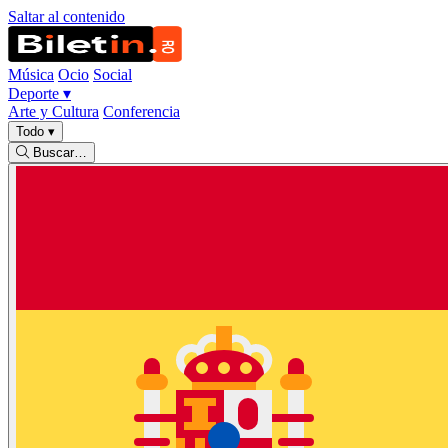
Saltar al contenido
Música
Ocio
Social
Deporte
▾
Arte y Cultura
Conferencia
Todo
▾
Buscar…