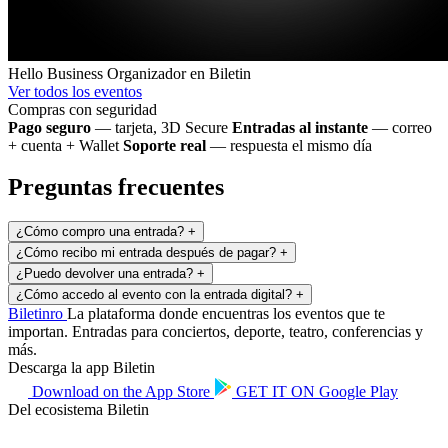
Hello Business
Organizador en Biletin
Ver todos los eventos
Compras con seguridad
Pago seguro
— tarjeta, 3D Secure
Entradas al instante
— correo
+ cuenta + Wallet
Soporte real
— respuesta el mismo día
Preguntas frecuentes
¿Cómo compro una entrada?
+
¿Cómo recibo mi entrada después de pagar?
+
¿Puedo devolver una entrada?
+
¿Cómo accedo al evento con la entrada digital?
+
Biletin
ro
La plataforma donde encuentras los eventos que te
importan. Entradas para conciertos, deporte, teatro, conferencias y
más.
Descarga la app Biletin
Download on the
App Store
GET IT ON
Google Play
Del ecosistema Biletin