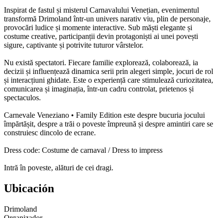
Inspirat de fastul și misterul Carnavalului Venețian, evenimentul
transformă Drimoland într-un univers narativ viu, plin de personaje,
provocări ludice și momente interactive. Sub măști elegante și
costume creative, participanții devin protagoniști ai unei povești
sigure, captivante și potrivite tuturor vârstelor.
Nu există spectatori. Fiecare familie explorează, colaborează, ia
decizii și influențează dinamica serii prin alegeri simple, jocuri de rol
și interacțiuni ghidate. Este o experiență care stimulează curiozitatea,
comunicarea și imaginația, într-un cadru controlat, prietenos și
spectaculos.
Carnevale Veneziano • Family Edition este despre bucuria jocului
împărtășit, despre a trăi o poveste împreună și despre amintiri care se
construiesc dincolo de ecrane.
Dress code: Costume de carnaval / Dress to impress
Intră în poveste, alături de cei dragi.
Ubicación
Drimoland
Organizador