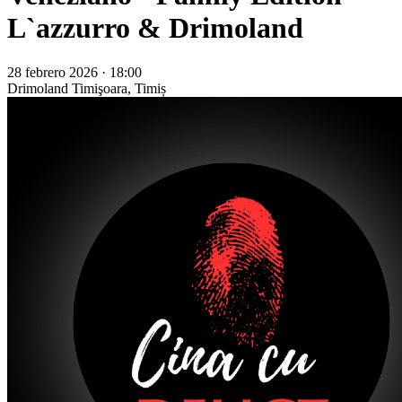
L`azzurro & Drimoland
28 febrero 2026 · 18:00
Drimoland
Timişoara, Timiș