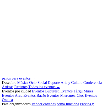
pagos para eventos →
Descubre
Música
Ocio
Social
Deporte
Arte y Cultura
Conferencia
Artistas
Recintos
Todos los eventos →
Eventos por ciudad
Eventos București
Eventos Târgu Mureș
Eventos Arad
Eventos Bacău
Eventos Miercurea-Ciuc
Eventos
Oradea
Para organizadores
Vender entradas
como funciona
Precios y