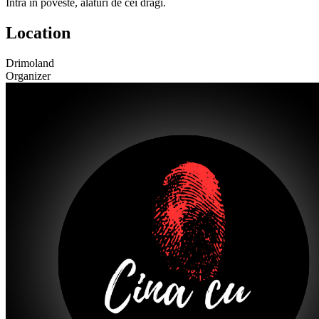
Intră în poveste, alături de cei dragi.
Location
Drimoland
Organizer