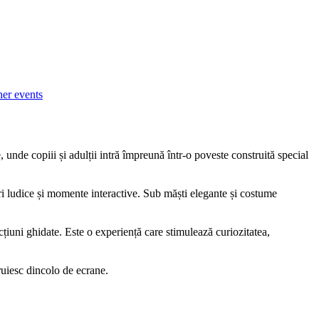
her events
nde copiii și adulții intră împreună într-o poveste construită special
ri ludice și momente interactive. Sub măști elegante și costume
acțiuni ghidate. Este o experiență care stimulează curiozitatea,
ruiesc dincolo de ecrane.