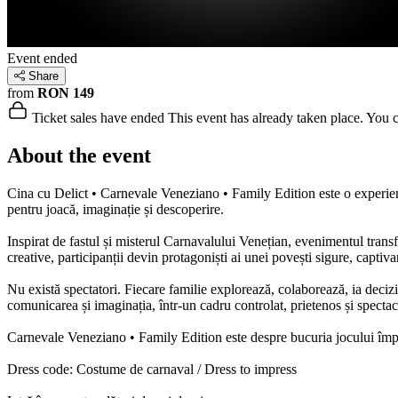
Event ended
Share
from
RON 149
Ticket sales have ended
This event has already taken place. You can
About the event
Cina cu Delict • Carnevale Veneziano • Family Edition este o experienț
pentru joacă, imaginație și descoperire.
Inspirat de fastul și misterul Carnavalului Venețian, evenimentul tran
creative, participanții devin protagoniști ai unei povești sigure, captivan
Nu există spectatori. Fiecare familie explorează, colaborează, ia decizii
comunicarea și imaginația, într-un cadru controlat, prietenos și spectac
Carnevale Veneziano • Family Edition este despre bucuria jocului împăr
Dress code: Costume de carnaval / Dress to impress