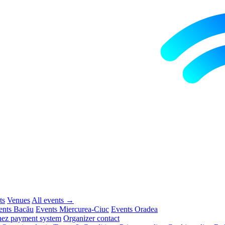
ts
Venues
All events →
ents Bacău
Events Miercurea-Ciuc
Events Oradea
ez payment system
Organizer contact