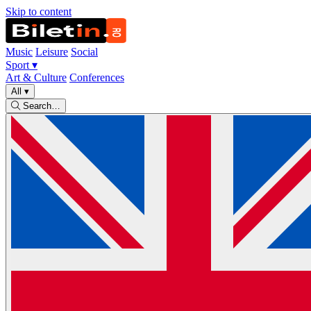
Skip to content
Music
Leisure
Social
Sport
▾
Art & Culture
Conferences
All
▾
Search…