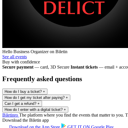
Hello Business
Organizer on Biletin
See all events
Buy with confidence
Secure payment
— card, 3D Secure
Instant tickets
— email + accou
Frequently asked questions
How do I buy a ticket?
+
How do I get my ticket after paying?
+
Can I get a refund?
+
How do I enter with a digital ticket?
+
Biletin
ro
The platform where you find the events that matter to you. Ti
Download the Biletin app
Download on the
App Store
GET IT ON
Google Play