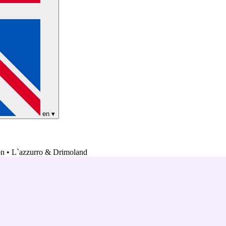
en
▾
ion • L`azzurro & Drimoland