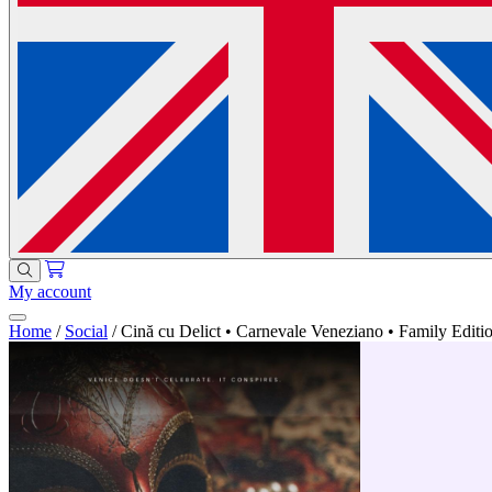
My account
Home
/
Social
/
Cină cu Delict • Carnevale Veneziano • Family Edit