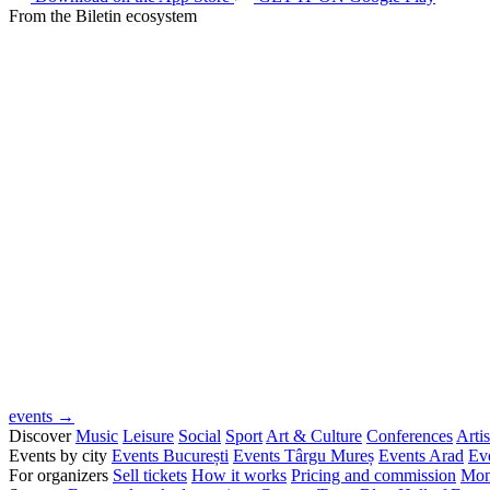
From the Biletin ecosystem
events →
Discover
Music
Leisure
Social
Sport
Art & Culture
Conferences
Artis
Events by city
Events București
Events Târgu Mureș
Events Arad
Ev
For organizers
Sell tickets
How it works
Pricing and commission
Mon