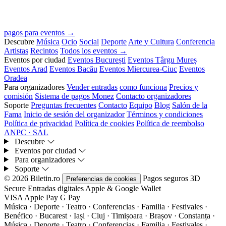
pagos para eventos →
Descubre
Música
Ocio
Social
Deporte
Arte y Cultura
Conferencia
Artistas
Recintos
Todos los eventos →
Eventos por ciudad
Eventos București
Eventos Târgu Mureș
Eventos Arad
Eventos Bacău
Eventos Miercurea-Ciuc
Eventos
Oradea
Para organizadores
Vender entradas
como funciona
Precios y
comisión
Sistema de pagos Monez
Contacto organizadores
Soporte
Preguntas frecuentes
Contacto
Equipo
Blog
Salón de la
Fama
Inicio de sesión del organizador
Términos y condiciones
Política de privacidad
Política de cookies
Política de reembolso
ANPC · SAL
Descubre
Eventos por ciudad
Para organizadores
Soporte
© 2026 Biletin.ro
Pagos seguros
3D
Preferencias de cookies
Secure
Entradas digitales
Apple & Google Wallet
VISA
Apple Pay
G
Pay
Música · Deporte · Teatro · Conferencias · Familia · Festivales ·
Benéfico · Bucarest · Iași · Cluj · Timișoara · Brașov · Constanța ·
Música · Deporte · Teatro · Conferencias · Familia · Festivales ·