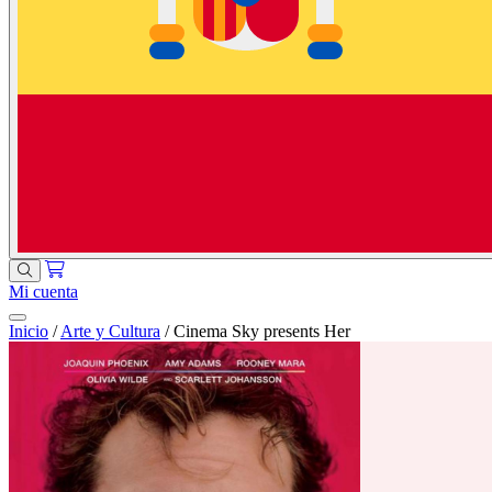
Mi cuenta
Inicio
/
Arte y Cultura
/
Cinema Sky presents Her