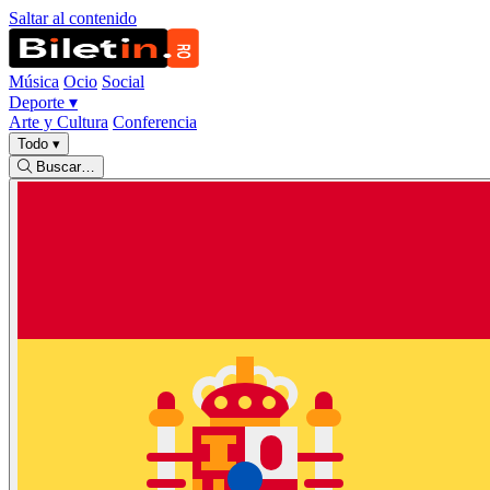
Saltar al contenido
Música
Ocio
Social
Deporte
▾
Arte y Cultura
Conferencia
Todo
▾
Buscar…